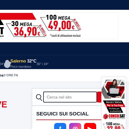
Salerno
32°C
 24°
35° / 24°
Poco nuvoloso
he
3 ORE FA
CERCA
Cerca
VE
SEGUICI SUI SOCIAL
f
◎
▶