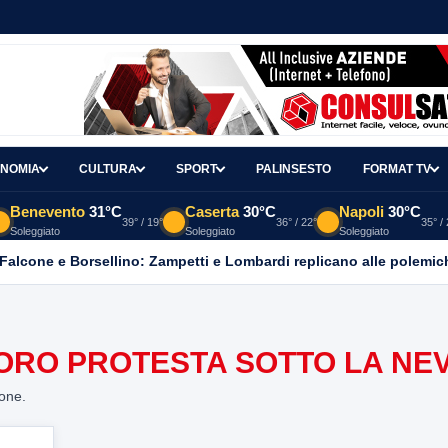
NOMIA
CULTURA
SPORT
PALINSESTO
FORMAT TV
Benevento
31°C
Caserta
30°C
Napoli
30°C
39° / 19°
36° / 22°
35° /
Soleggiato
Soleggiato
Soleggiato
 Falcone e Borsellino: Zampetti e Lombardi replicano alle polemic
NORO PROTESTA SOTTO LA NE
ione.