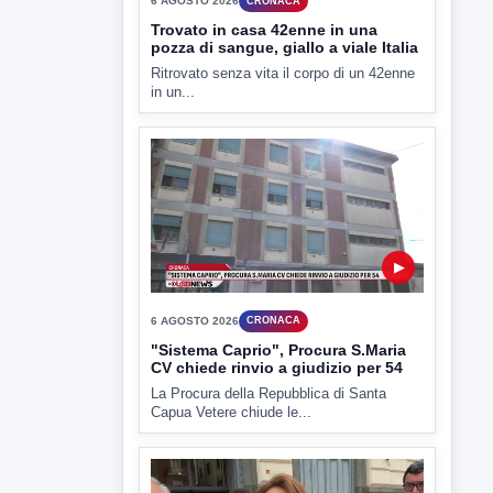
6 AGOSTO 2026
CRONACA
Trovato in casa 42enne in una
pozza di sangue, giallo a viale Italia
Ritrovato senza vita il corpo di un 42enne
in un...
▶
6 AGOSTO 2026
CRONACA
"Sistema Caprio", Procura S.Maria
CV chiede rinvio a giudizio per 54
La Procura della Repubblica di Santa
Capua Vetere chiude le...