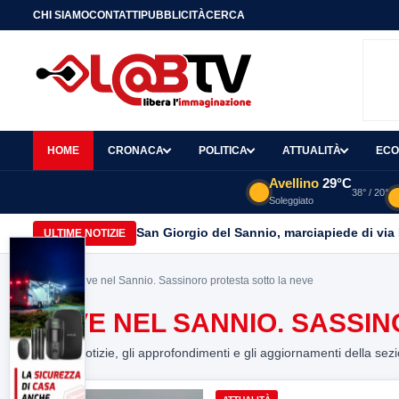
CHI SIAMO
CONTATTI
PUBBLICITÀ
CERCA
HOME
CRONACA
POLITICA
ATTUALITÀ
ECO
Avellino
29°C
38° / 20°
Soleggiato
San Giorgio del Sannio, marciapiede di via
ULTIME NOTIZIE
Home
> neve nel Sannio. Sassinoro protesta sotto la neve
NEVE NEL SANNIO. SASSI
Tutte le notizie, gli approfondimenti e gli aggiornamenti della sez