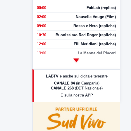
00:00
FabLab (replica)
02:00
Nouvelle Vouge (Film)
09:00
Rosso e Nero (repliche)
10:30
Buonissimo Red Roger (repliche)
12:00
Fili Meridiani (repliche)
13:00
La Mappa dei Piaceri
14:00
LabNews
17:00
LabNews (replica)
LABTV
e anche sul digitale terrestre
18:30
Di Faccia e di Profilo (repliche)
CANALE 84
(in Campania)
CANALE 268
(DDT Nazionale)
19:30
LabNews (Diretta)
E sulla nostra
APP
21:00
Free Sport
23:00
LabNews (replica)