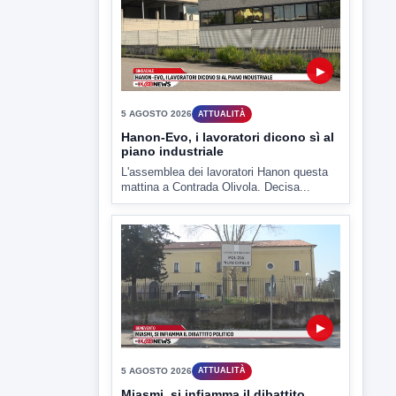
▶
5 AGOSTO 2026
ATTUALITÀ
Hanon-Evo, i lavoratori dicono sì al
piano industriale
L'assemblea dei lavoratori Hanon questa
mattina a Contrada Olivola. Decisa...
▶
5 AGOSTO 2026
ATTUALITÀ
Miasmi, si infiamma il dibattito
politico
lL caso dei miasmi a Ponte Valentino