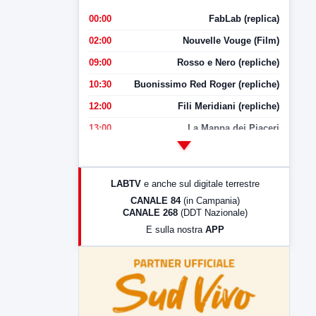
00:00
FabLab (replica)
02:00
Nouvelle Vouge (Film)
09:00
Rosso e Nero (repliche)
10:30
Buonissimo Red Roger (repliche)
12:00
Fili Meridiani (repliche)
13:00
La Mappa dei Piaceri
14:00
LabNews
17:00
LabNews (replica)
LABTV
e anche sul digitale terrestre
18:30
Di Faccia e di Profilo (repliche)
CANALE 84
(in Campania)
CANALE 268
(DDT Nazionale)
19:30
LabNews (Diretta)
E sulla nostra
APP
21:00
Free Sport
23:00
LabNews (replica)