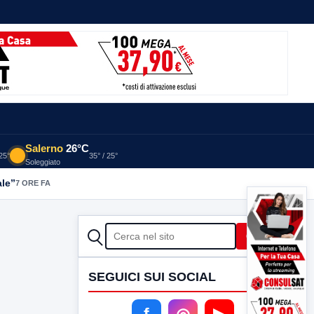
Salerno
26°C
 25°
35° / 25°
Soleggiato
ale”
7 ORE FA
CERCA
Cerca
SEGUICI SUI SOCIAL
f
◎
▶