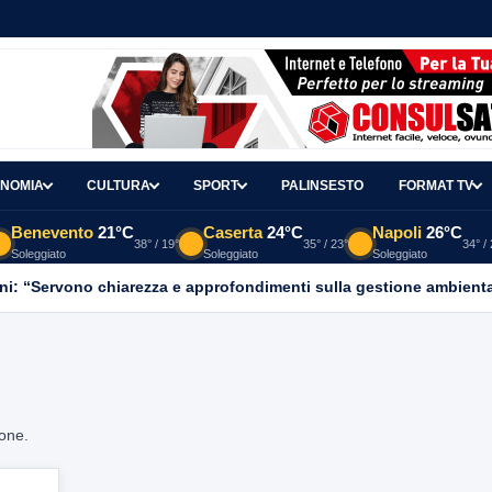
NOMIA
CULTURA
SPORT
PALINSESTO
FORMAT TV
Benevento
21°C
Caserta
24°C
Napoli
26°C
38° / 19°
35° / 23°
34° /
Soleggiato
Soleggiato
Soleggiato
ni: “Servono chiarezza e approfondimenti sulla gestione ambient
ione.