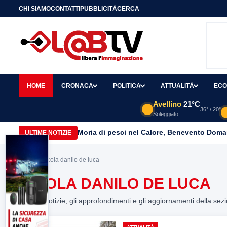
CHI SIAMO
CONTATTI
PUBBLICITÀ
CERCA
HOME
CRONACA
POLITICA
ATTUALITÀ
ECO
Avellino
21°C
36° / 20°
Soleggiato
Moria di pesci nel Calore, Benevento Doma
ULTIME NOTIZIE
Home
> nicola danilo de luca
NICOLA DANILO DE LUCA
Tutte le notizie, gli approfondimenti e gli aggiornamenti della sez