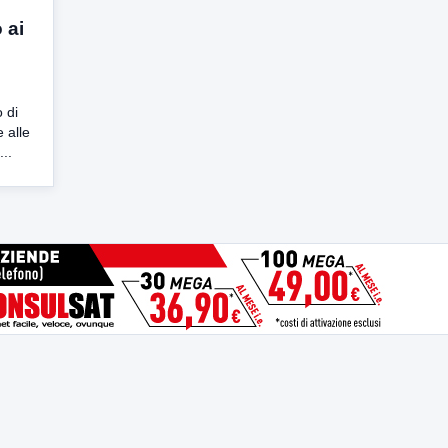
o ai
o di
e alle
..