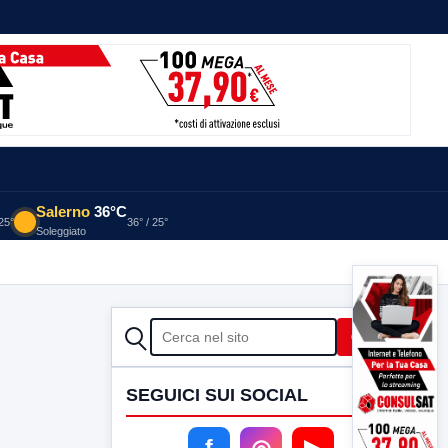
Salerno
36°C
 25°
36° / 25°
Soleggiato
CERCA
Cerca
SEGUICI SUI SOCIAL
f
◎
▶