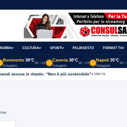
NOMIA
CULTURA
SPORT
PALINSESTO
FORMAT TV
Benevento
38°C
Caserta
38°C
Napoli
35°C
38° / 18°
38° / 23°
36° /
Soleggiato
Soleggiato
Soleggiato
ipendi ancora in ritardo: “Non è più sostenibile”
4 ORE FA
ione.