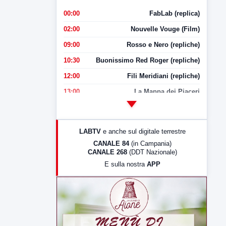
00:00
FabLab (replica)
02:00
Nouvelle Vouge (Film)
09:00
Rosso e Nero (repliche)
10:30
Buonissimo Red Roger (repliche)
12:00
Fili Meridiani (repliche)
13:00
La Mappa dei Piaceri
14:00
LabNews
17:00
LabNews (replica)
LABTV
e anche sul digitale terrestre
18:30
Di Faccia e di Profilo (repliche)
CANALE 84
(in Campania)
CANALE 268
(DDT Nazionale)
19:30
LabNews (Diretta)
E sulla nostra
APP
21:00
Free Sport
23:00
LabNews (replica)