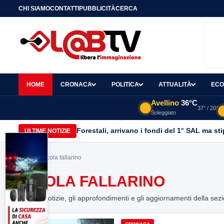
CHI SIAMO
CONTATTI
PUBBLICITÀ
CERCA
HOME
CRONACA
POLITICA
ATTUALITÀ
ECO
Avellino
36°C
37° / 20°
Soleggiato
Forestali, arrivano i fondi del 1° SAL ma st
ULTIME NOTIZIE
Home
> nicola fallarino
NICOLA FALLARINO
Tutte le notizie, gli approfondimenti e gli aggiornamenti della sez