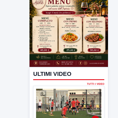
ULTIMI VIDEO
TUTTI I VIDEO
▶
7 AGOSTO 2026
SPORT BENEVENTO
Benevento Calcio: Le scelte di
Floro Flores per il debutto di Coppa
Italia