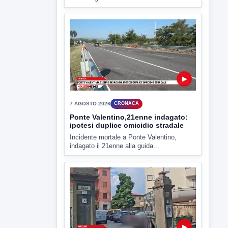
▶
7 AGOSTO 2026
CRONACA
Ponte Valentino,21enne indagato:
ipotesi duplice omicidio stradale
Incidente mortale a Ponte Valentino,
indagato il 21enne alla guida...
▶
7 AGOSTO 2026
CRONACA
Malore o aggressione? Sarà
l'autopsia a chiarire il giallo di Villa
Adriana
Sarà affidato con ogni probabilità all'inizio