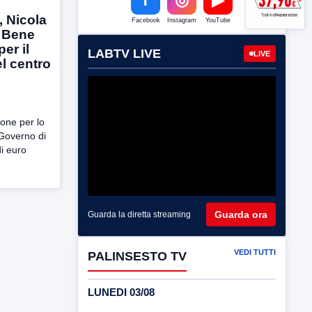
, Nicola
Facebook
Instagram
YouTube
 “Bene
er il
LABTV LIVE
LIVE
l centro
one per lo
Governo di
di euro
Guarda ora
Guarda la diretta streaming
VEDI TUTTI
PALINSESTO TV
LUNEDI 03/08