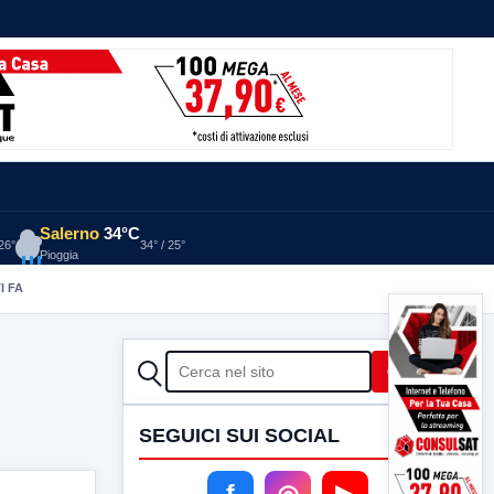
Salerno
34°C
 26°
34° / 25°
Pioggia
I FA
CERCA
Cerca
SEGUICI SUI SOCIAL
f
◎
▶