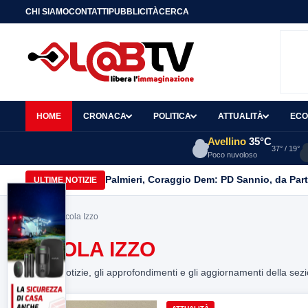
CHI SIAMO
CONTATTI
PUBBLICITÀ
CERCA
HOME
CRONACA
POLITICA
ATTUALITÀ
ECO
Avellino
35°C
37° / 19°
Poco nuvoloso
Palmieri, Coraggio Dem: PD Sannio, da Part
ULTIME NOTIZIE
Home
> Nicola Izzo
NICOLA IZZO
Tutte le notizie, gli approfondimenti e gli aggiornamenti della sez