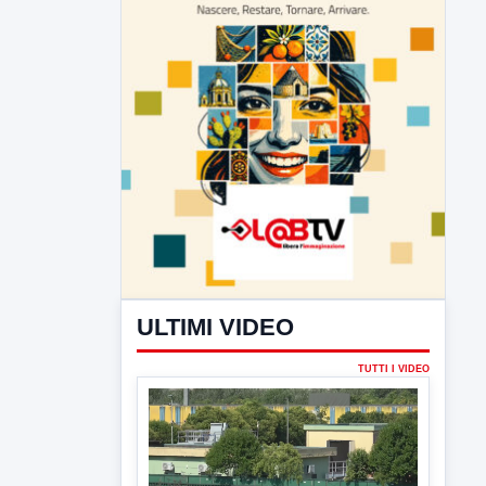
ULTIMI VIDEO
TUTTI I VIDEO
▶
7 AGOSTO 2026
ATTUALITÀ
Miasmi e Calore, l'ASL parla
attraverso il Comune
Nessuna nuova moria di pesci e nessuna
criticità igienico-sanitaria nel...