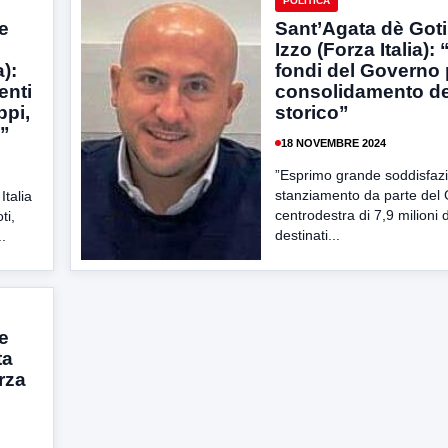
POLITICA
ie
Sant’Agata dè Goti
Izzo (Forza Italia):
a):
fondi del Governo p
enti
consolidamento de
ppi,
storico”
e”
18 NOVEMBRE 2024
”Esprimo grande soddisfazi
stanziamento da parte del 
Italia
centrodestra di 7,9 milioni 
ti,
destinati...
..
re
ta
rza