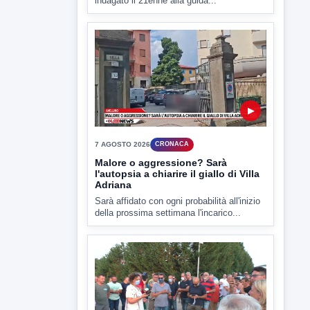
Malore o aggressione? Sarà
l'autopsia a chiarire il giallo di Villa
Adriana
Sarà affidato con ogni probabilità all'inizio
della prossima settimana l'incarico...
▶
7 AGOSTO 2026
CRONACA
Miasmi dagli impianti di
depurazione, inviato l'esposto:
scattano le indagini
I cattivi odori provenienti dagli impianti di
depurazione industriale di...