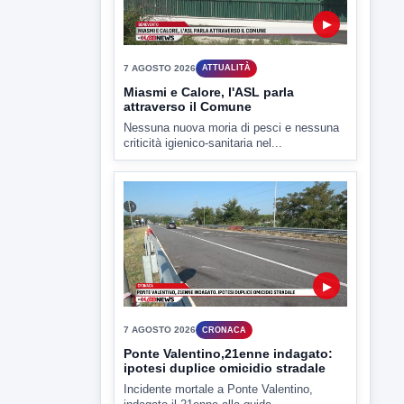
▶
7 AGOSTO 2026
CRONACA
Ponte Valentino,21enne indagato:
ipotesi duplice omicidio stradale
Incidente mortale a Ponte Valentino,
indagato il 21enne alla guida...
▶
7 AGOSTO 2026
CRONACA