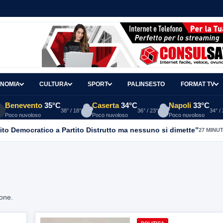
NOMIA
CULTURA
SPORT
PALINSESTO
FORMAT TV
Benevento
35°C
Caserta
34°C
Napoli
33°C
38° / 18°
36° / 23°
34° /
Poco nuvoloso
Poco nuvoloso
Poco nuvoloso
ito Democratico a Partito Distrutto ma nessuno si dimette”
27 MINUT
ione.