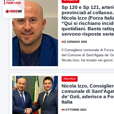
ATTUALITÀ
Sp 120 e Sp 121, arter
provinciali al collasso.
Nicola Izzo (Forza Itali
“Qui si rischiano incid
quotidiani. Basta ratto
servono risposte seri
31 GENNAIO 2026
Il Consigliere comunale di Forza 
del Comune di Sant’Agata de’ Go
Nicola Izzo, ha inviato nei giorni.
POLITICA
Nicola Izzo, Consiglie
comunale di Sant’Aga
de’ Goti, aderisce a Fo
Italia
4 OTTOBRE 2023