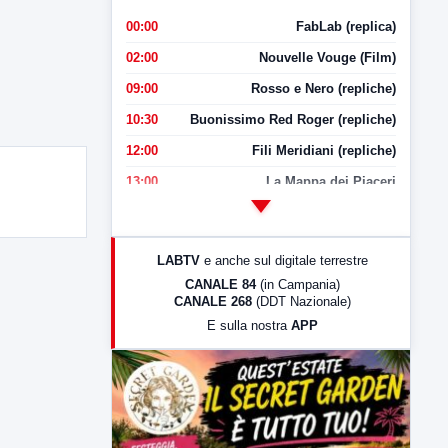
00:00
FabLab (replica)
02:00
Nouvelle Vouge (Film)
09:00
Rosso e Nero (repliche)
10:30
Buonissimo Red Roger (repliche)
12:00
Fili Meridiani (repliche)
13:00
La Mappa dei Piaceri
14:00
LabNews
17:00
LabNews (replica)
LABTV
e anche sul digitale terrestre
18:30
Di Faccia e di Profilo (repliche)
CANALE 84
(in Campania)
CANALE 268
(DDT Nazionale)
19:30
LabNews (Diretta)
E sulla nostra
APP
21:00
Free Sport
23:00
LabNews (replica)