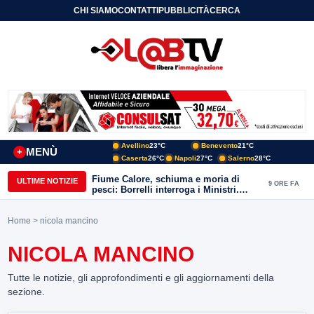
CHI SIAMO
CONTATTI
PUBBLICITÀ
CERCA
Avellino
23°C
Benevento
21°C
MENÙ
+
Caserta
26°C
Napoli
27°C
Salerno
28°C
Fiume Calore, schiuma e moria di
ULTIME NOTIZIE
9 ORE FA
pesci: Borrelli interroga i Ministri.
“Benevento paga l’assenza del
depuratore
Home
> nicola mancino
NICOLA MANCINO
Tutte le notizie, gli approfondimenti e gli aggiornamenti della
sezione.