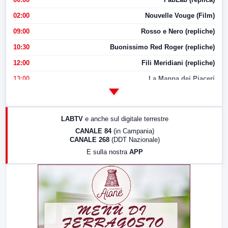
02:00
Nouvelle Vouge (Film)
09:00
Rosso e Nero (repliche)
10:30
Buonissimo Red Roger (repliche)
12:00
Fili Meridiani (repliche)
13:00
La Mappa dei Piaceri
14:00
LabNews
17:00
LabNews (replica)
LABTV
e anche sul digitale terrestre
18:30
Di Faccia e di Profilo (repliche)
CANALE 84
(in Campania)
CANALE 268
(DDT Nazionale)
19:30
LabNews (Diretta)
E sulla nostra
APP
21:00
Free Sport
23:00
LabNews (replica)