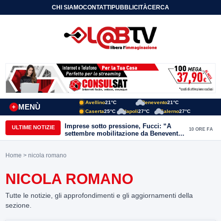
CHI SIAMO
CONTATTI
PUBBLICITÀ
CERCA
Avellino
21°C
Benevento
21°C
MENÙ
+
Caserta
25°C
Napoli
27°C
Salerno
27°C
Imprese sotto pressione, Fucci: “A
ULTIME NOTIZIE
10 ORE FA
settembre mobilitazione da Benevento
e Avellino”
Home
> nicola romano
NICOLA ROMANO
Tutte le notizie, gli approfondimenti e gli aggiornamenti della
sezione.