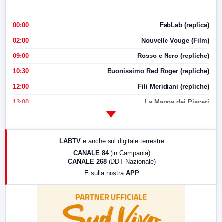
00:00
FabLab (replica)
02:00
Nouvelle Vouge (Film)
09:00
Rosso e Nero (repliche)
10:30
Buonissimo Red Roger (repliche)
12:00
Fili Meridiani (repliche)
13:00
La Mappa dei Piaceri
14:00
LabNews
17:00
LabNews (replica)
LABTV
e anche sul digitale terrestre
18:30
Di Faccia e di Profilo (repliche)
CANALE 84
(in Campania)
CANALE 268
(DDT Nazionale)
19:30
LabNews (Diretta)
E sulla nostra
APP
21:00
Free Sport
23:00
LabNews (replica)