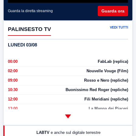
Guarda ora
Guarda la diretta streaming
VEDI TUTTI
PALINSESTO TV
LUNEDI 03/08
00:00
FabLab (replica)
02:00
Nouvelle Vouge (Film)
09:00
Rosso e Nero (repliche)
10:30
Buonissimo Red Roger (repliche)
12:00
Fili Meridiani (repliche)
13:00
La Mappa dei Piaceri
14:00
LabNews
17:00
LabNews (replica)
LABTV
e anche sul digitale terrestre