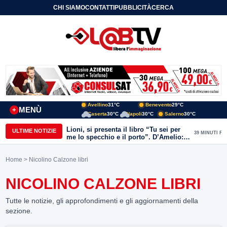
CHI SIAMO
CONTATTI
PUBBLICITÀ
CERCA
Avellino
31°C
Benevento
29°C
MENÙ
+
Caserta
30°C
Napoli
30°C
Salerno
30°C
Lioni, si presenta il libro “Tu sei per
ULTIME NOTIZIE
39 MINUTI FA
me lo specchio e il porto”. D’Amelio:
“Gettiamo un seme d’impegno futuro
per tante e tanti”
Home
> Nicolino Calzone libri
NICOLINO CALZONE LIBRI
Tutte le notizie, gli approfondimenti e gli aggiornamenti della
sezione.