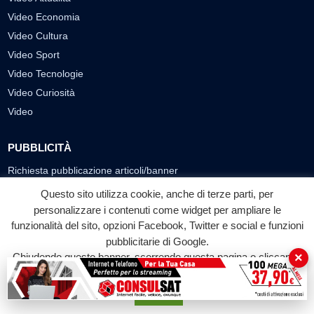
Video Economia
Video Cultura
Video Sport
Video Tecnologie
Video Curiosità
Video
PUBBLICITÀ
Richiesta pubblicazione articoli/banner
Questo sito utilizza cookie, anche di terze parti, per
SEGUICI SUI SOCIAL
personalizzare i contenuti come widget per ampliare le
f
◎
▶
funzionalità del sito, opzioni Facebook, Twitter e social e funzioni
pubblicitarie di Google.
Facebook
Instagram
YouTube
×
Chiudendo questo banner, scorrendo questa pagina o cliccando
su qualunque suo elemento acconsenti all'uso dei cookie.
© 2026 LABTV - Tutti i diritti riservati
Accetta