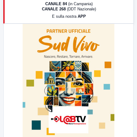
18:30
Di Faccia e di Profilo (repliche)
CANALE 84
(in Campania)
CANALE 268
(DDT Nazionale)
19:30
LabNews (Diretta)
E sulla nostra
APP
21:00
Free Sport
23:00
LabNews (replica)