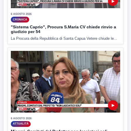
▶
6 AGOSTO 2026
CRONACA
"Sistema Caprio", Procura S.Maria CV chiede rinvio a
giudizio per 54
La Procura della Repubblica di Santa Capua Vetere chiude le...
▶
6 AGOSTO 2026
ATTUALITÀ