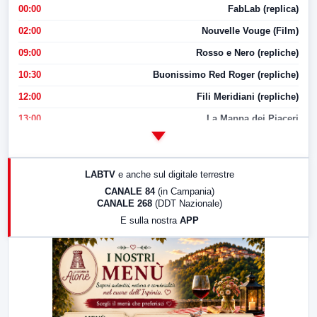
00:00
FabLab (replica)
02:00
Nouvelle Vouge (Film)
09:00
Rosso e Nero (repliche)
10:30
Buonissimo Red Roger (repliche)
12:00
Fili Meridiani (repliche)
13:00
La Mappa dei Piaceri
14:00
LabNews
17:00
LabNews (replica)
LABTV
e anche sul digitale terrestre
18:30
Di Faccia e di Profilo (repliche)
CANALE 84
(in Campania)
CANALE 268
(DDT Nazionale)
19:30
LabNews (Diretta)
E sulla nostra
APP
21:00
Free Sport
23:00
LabNews (replica)