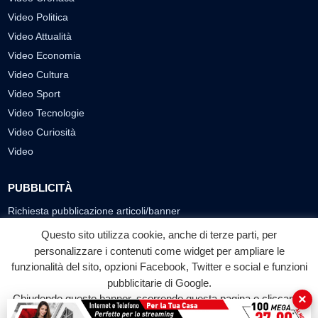
Video Politica
Video Attualità
Video Economia
Video Cultura
Video Sport
Video Tecnologie
Video Curiosità
Video
PUBBLICITÀ
Richiesta pubblicazione articoli/banner
Questo sito utilizza cookie, anche di terze parti, per
SEGUICI SUI SOCIAL
personalizzare i contenuti come widget per ampliare le
funzionalità del sito, opzioni Facebook, Twitter e social e funzioni
f
◎
▶
pubblicitarie di Google.
Facebook
Instagram
YouTube
×
Chiudendo questo banner, scorrendo questa pagina o cliccando
su qualunque suo elemento acconsenti all'uso dei cookie.