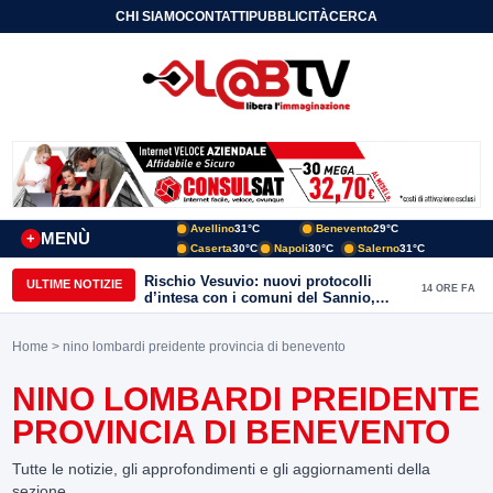
CHI SIAMO
CONTATTI
PUBBLICITÀ
CERCA
Avellino
31°C
Benevento
29°C
MENÙ
+
Caserta
30°C
Napoli
30°C
Salerno
31°C
Rischio Vesuvio: nuovi protocolli
ULTIME NOTIZIE
14 ORE FA
d’intesa con i comuni del Sannio,
firmato il protocollo con Arpaise
Home
> nino lombardi preidente provincia di benevento
NINO LOMBARDI PREIDENTE
PROVINCIA DI BENEVENTO
Tutte le notizie, gli approfondimenti e gli aggiornamenti della
sezione.