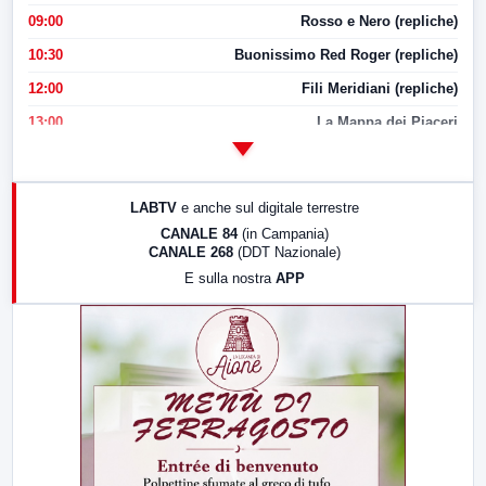
09:00
Rosso e Nero (repliche)
10:30
Buonissimo Red Roger (repliche)
12:00
Fili Meridiani (repliche)
13:00
La Mappa dei Piaceri
14:00
LabNews
17:00
LabNews (replica)
LABTV
e anche sul digitale terrestre
18:30
Di Faccia e di Profilo (repliche)
CANALE 84
(in Campania)
CANALE 268
(DDT Nazionale)
19:30
LabNews (Diretta)
E sulla nostra
APP
21:00
Free Sport
23:00
LabNews (replica)