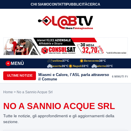
CHI SIAMO
CONTATTI
PUBBLICITÀ
CERCA
Avellino
37°C
Benevento
38°C
MENÙ
+
Caserta
36°C
Napoli
33°C
Salerno
33°C
Miasmi e Calore, l’ASL parla attraverso
ULTIME NOTIZIE
6 MINUTI FA
il Comune
Home
> No a Sannio Acque Srl
NO A SANNIO ACQUE SRL
Tutte le notizie, gli approfondimenti e gli aggiornamenti della
sezione.