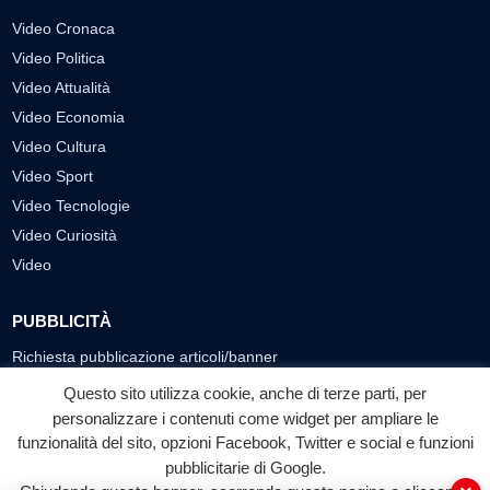
Video Cronaca
Video Politica
Video Attualità
Video Economia
Video Cultura
Video Sport
Video Tecnologie
Video Curiosità
Video
PUBBLICITÀ
Richiesta pubblicazione articoli/banner
Questo sito utilizza cookie, anche di terze parti, per
SEGUICI SUI SOCIAL
personalizzare i contenuti come widget per ampliare le
f
◎
▶
funzionalità del sito, opzioni Facebook, Twitter e social e funzioni
pubblicitarie di Google.
Facebook
Instagram
YouTube