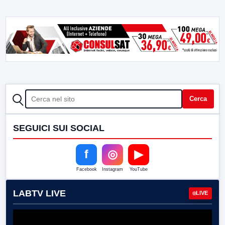
CERCA
Cerca
SEGUICI SUI SOCIAL
f
◎
▶
Facebook
Instagram
YouTube
LABTV LIVE
LIVE