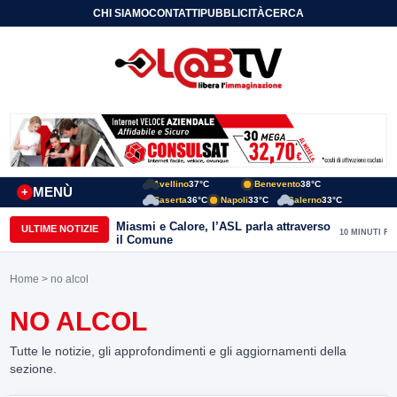
CHI SIAMO
CONTATTI
PUBBLICITÀ
CERCA
Avellino
37°C
Benevento
38°C
MENÙ
+
Caserta
36°C
Napoli
33°C
Salerno
33°C
Miasmi e Calore, l’ASL parla attraverso
ULTIME NOTIZIE
10 MINUTI FA
il Comune
Home
> no alcol
NO ALCOL
Tutte le notizie, gli approfondimenti e gli aggiornamenti della
sezione.