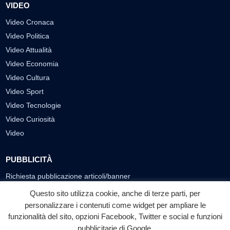
VIDEO
Video Cronaca
Video Politica
Video Attualità
Video Economia
Video Cultura
Video Sport
Video Tecnologie
Video Curiosità
Video
PUBBLICITÀ
Richiesta pubblicazione articoli/banner
Questo sito utilizza cookie, anche di terze parti, per
SEGUICI SUI SOCIAL
personalizzare i contenuti come widget per ampliare le
funzionalità del sito, opzioni Facebook, Twitter e social e funzioni
f
◎
▶
pubblicitarie di Google.