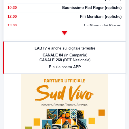
10:30
Buonissimo Red Roger (repliche)
12:00
Fili Meridiani (repliche)
13:00
La Mappa dei Piaceri
14:00
LabNews
17:00
LabNews (replica)
LABTV
e anche sul digitale terrestre
18:30
Di Faccia e di Profilo (repliche)
CANALE 84
(in Campania)
CANALE 268
(DDT Nazionale)
19:30
LabNews (Diretta)
E sulla nostra
APP
21:00
Free Sport
23:00
LabNews (replica)