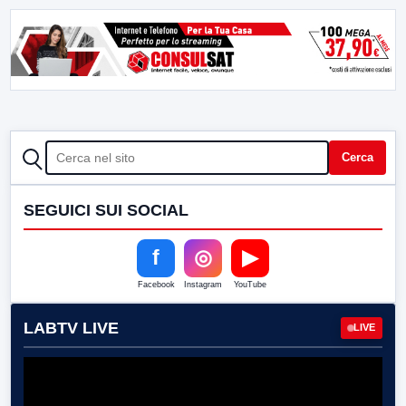
CERCA
Cerca
SEGUICI SUI SOCIAL
f
◎
▶
Facebook
Instagram
YouTube
LABTV LIVE
LIVE