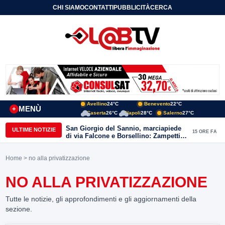
CHI SIAMO
CONTATTI
PUBBLICITÀ
CERCA
Avellino
24°C
Benevento
22°C
MENÙ
+
Caserta
26°C
Napoli
28°C
Salerno
27°C
San Giorgio del Sannio, marciapiede
ULTIME NOTIZIE
15 ORE FA
di via Falcone e Borsellino: Zampetti e
Lombardi replicano alle polemiche
Home
> no alla privatizzazione
NO ALLA PRIVATIZZAZIONE
Tutte le notizie, gli approfondimenti e gli aggiornamenti della
sezione.