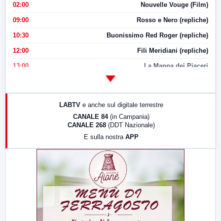
02:00
Nouvelle Vouge (Film)
09:00
Rosso e Nero (repliche)
10:30
Buonissimo Red Roger (repliche)
12:00
Fili Meridiani (repliche)
13:00
La Mappa dei Piaceri
14:00
LabNews
17:00
LabNews (replica)
LABTV
e anche sul digitale terrestre
18:30
Di Faccia e di Profilo (repliche)
CANALE 84
(in Campania)
CANALE 268
(DDT Nazionale)
19:30
LabNews (Diretta)
E sulla nostra
APP
21:00
Free Sport
23:00
LabNews (replica)