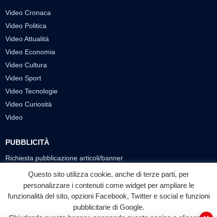
Video Cronaca
Video Politica
Video Attualità
Video Economia
Video Cultura
Video Sport
Video Tecnologie
Video Curiosità
Video
PUBBLICITÀ
Richiesta pubblicazione articoli/banner
Questo sito utilizza cookie, anche di terze parti, per
SEGUICI SUI SOCIAL
personalizzare i contenuti come widget per ampliare le
funzionalità del sito, opzioni Facebook, Twitter e social e funzioni
f
◎
▶
pubblicitarie di Google.
Facebook
Instagram
YouTube