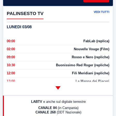
VEDI TUTTI
PALINSESTO TV
LUNEDI 03/08
00:00
FabLab (replica)
02:00
Nouvelle Vouge (Film)
09:00
Rosso e Nero (repliche)
10:30
Buonissimo Red Roger (repliche)
12:00
Fili Meridiani (repliche)
13:00
La Mappa dei Piaceri
14:00
LabNews
17:00
LabNews (replica)
LABTV
e anche sul digitale terrestre
18:30
Di Faccia e di Profilo (repliche)
CANALE 84
(in Campania)
CANALE 268
(DDT Nazionale)
19:30
LabNews (Diretta)