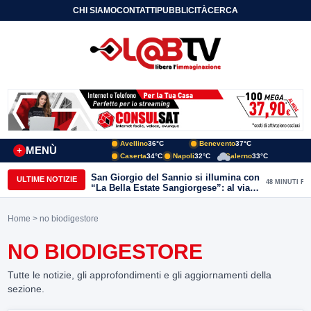
CHI SIAMO
CONTATTI
PUBBLICITÀ
CERCA
Avellino
36°C
Benevento
37°C
MENÙ
+
Caserta
34°C
Napoli
32°C
Salerno
33°C
San Giorgio del Sannio si illumina con
ULTIME NOTIZIE
48 MINUTI FA
“La Bella Estate Sangiorgese”: al via la
III edizione tra cultura, musica e grandi
ospiti
Home
> no biodigestore
NO BIODIGESTORE
Tutte le notizie, gli approfondimenti e gli aggiornamenti della
sezione.