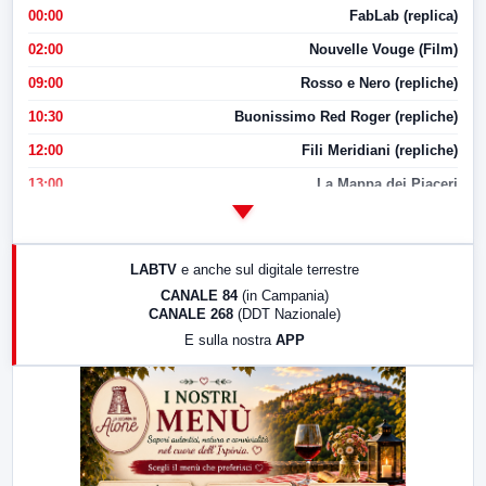
00:00
FabLab (replica)
02:00
Nouvelle Vouge (Film)
09:00
Rosso e Nero (repliche)
10:30
Buonissimo Red Roger (repliche)
12:00
Fili Meridiani (repliche)
13:00
La Mappa dei Piaceri
14:00
LabNews
17:00
LabNews (replica)
LABTV
e anche sul digitale terrestre
18:30
Di Faccia e di Profilo (repliche)
CANALE 84
(in Campania)
CANALE 268
(DDT Nazionale)
19:30
LabNews (Diretta)
E sulla nostra
APP
21:00
Free Sport
23:00
LabNews (replica)