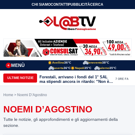
CHI SIAMO
CONTATTI
PUBBLICITÀ
CERCA
Avellino
36°C
Benevento
38°C
MENÙ
+
Caserta
36°C
Napoli
35°C
Salerno
35°C
Forestali, arrivano i fondi del 1° SAL
ULTIME NOTIZIE
7 ORE FA
ma stipendi ancora in ritardo: “Non è
più sostenibile”
Home
> Noemi D’Agostino
NOEMI D’AGOSTINO
Tutte le notizie, gli approfondimenti e gli aggiornamenti della
sezione.