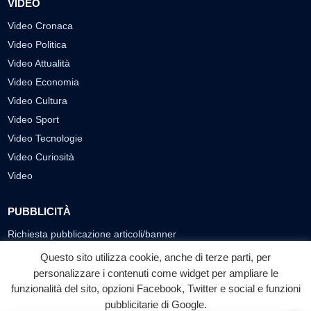
VIDEO
Video Cronaca
Video Politica
Video Attualità
Video Economia
Video Cultura
Video Sport
Video Tecnologie
Video Curiosità
Video
PUBBLICITÀ
Richiesta pubblicazione articoli/banner
Questo sito utilizza cookie, anche di terze parti, per
SEGUICI SUI SOCIAL
personalizzare i contenuti come widget per ampliare le
funzionalità del sito, opzioni Facebook, Twitter e social e funzioni
f
◎
▶
pubblicitarie di Google.