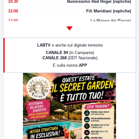
10:30
Buonissimo Red Roger (repliche)
12:00
Fili Meridiani (repliche)
13:00
La Mappa dei Piaceri
14:00
LabNews
17:00
LabNews (replica)
LABTV
e anche sul digitale terrestre
18:30
Di Faccia e di Profilo (repliche)
CANALE 84
(in Campania)
CANALE 268
(DDT Nazionale)
19:30
LabNews (Diretta)
E sulla nostra
APP
21:00
Free Sport
23:00
LabNews (replica)