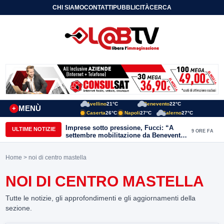
CHI SIAMO
CONTATTI
PUBBLICITÀ
CERCA
Avellino
21°C
Benevento
22°C
MENÙ
+
Caserta
26°C
Napoli
27°C
Salerno
27°C
Imprese sotto pressione, Fucci: “A
ULTIME NOTIZIE
9 ORE FA
settembre mobilitazione da Benevento
e Avellino”
Home
> noi di centro mastella
NOI DI CENTRO MASTELLA
Tutte le notizie, gli approfondimenti e gli aggiornamenti della
sezione.