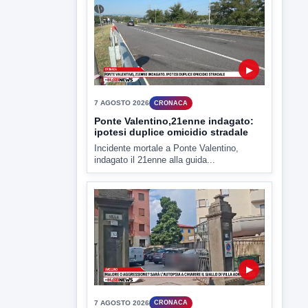
7 AGOSTO 2026
CRONACA
Ponte Valentino,21enne indagato:
ipotesi duplice omicidio stradale
Incidente mortale a Ponte Valentino,
indagato il 21enne alla guida...
▶
7 AGOSTO 2026
CRONACA
Malore o aggressione? Sarà
l'autopsia a chiarire il giallo di Villa
Adriana
Sarà affidato con ogni probabilità all'inizio
della prossima settimana l'incarico...