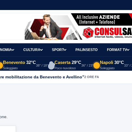
NOMIA
CULTURA
SPORT
PALINSESTO
FORMAT TV
Benevento
32°C
Caserta
29°C
Napoli
30°C
38° / 18°
36° / 23°
33° /
Soleggiato
Poco nuvoloso
Soleggiato
re mobilitazione da Benevento e Avellino”
2 ORE FA
ione.