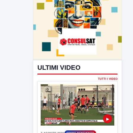
ULTIMI VIDEO
TUTTI I VIDEO
▶
7 AGOSTO 2026
SPORT BENEVENTO
Benevento Calcio: Le scelte di
Floro Flores per il debutto di Coppa
Italia
Il Benevento è pronto al debutto di Coppa
Italia. Scelte...