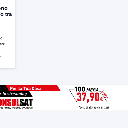
eno
io tra
di
enze
.