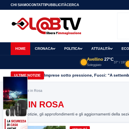
CHI SIAMO
CONTATTI
PUBBLICITÀ
CERCA
HOME
CRONACA
POLITICA
ATTUALITÀ
ECO
Avellino
27°C
37° / 19°
Soleggiato
Imprese sotto pressione, Fucci: “A settemb
ULTIME NOTIZIE
Home
> Noi in Rosa
NOI IN ROSA
Tutte le notizie, gli approfondimenti e gli aggiornamenti della sez