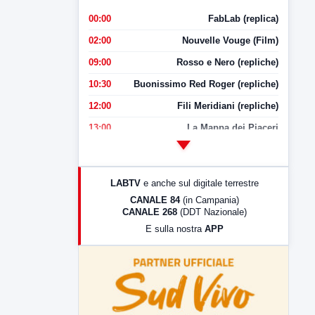
00:00
FabLab (replica)
02:00
Nouvelle Vouge (Film)
09:00
Rosso e Nero (repliche)
10:30
Buonissimo Red Roger (repliche)
12:00
Fili Meridiani (repliche)
13:00
La Mappa dei Piaceri
14:00
LabNews
17:00
LabNews (replica)
LABTV
e anche sul digitale terrestre
18:30
Di Faccia e di Profilo (repliche)
CANALE 84
(in Campania)
CANALE 268
(DDT Nazionale)
19:30
LabNews (Diretta)
E sulla nostra
APP
21:00
Free Sport
23:00
LabNews (replica)