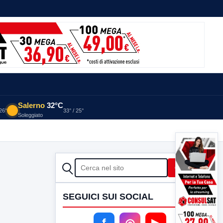
Salerno
32°C
 26°
33° / 25°
Soleggiato
CERCA
Cerca
SEGUICI SUI SOCIAL
f
◎
▶