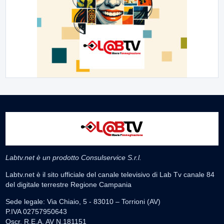
Labtv.net è un prodotto Consulservice S.r.l.
Labtv.net è il sito ufficiale del canale televisivo di Lab Tv canale 84
del digitale terrestre Regione Campania
Sede legale: Via Chiaio, 5 - 83010 – Torrioni (AV)
P.IVA 02757950643
Oscr. R.E.A. AV N.181151