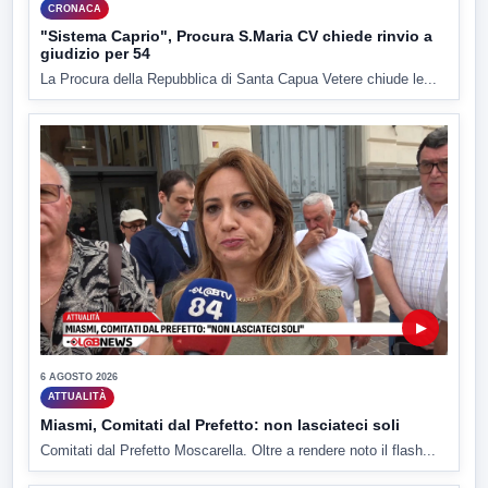
CRONACA
"Sistema Caprio", Procura S.Maria CV chiede rinvio a
giudizio per 54
La Procura della Repubblica di Santa Capua Vetere chiude le...
▶
6 AGOSTO 2026
ATTUALITÀ
Miasmi, Comitati dal Prefetto: non lasciateci soli
Comitati dal Prefetto Moscarella. Oltre a rendere noto il flash...