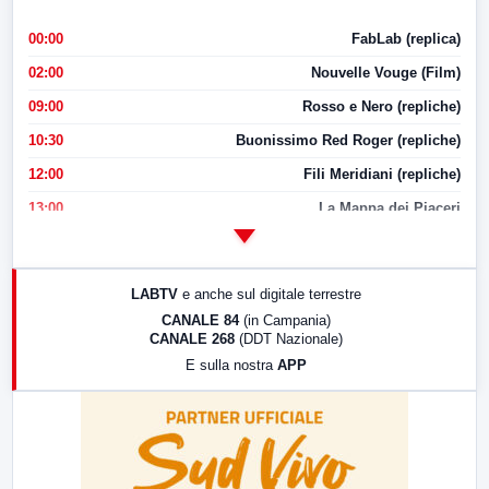
00:00
FabLab (replica)
02:00
Nouvelle Vouge (Film)
09:00
Rosso e Nero (repliche)
10:30
Buonissimo Red Roger (repliche)
12:00
Fili Meridiani (repliche)
13:00
La Mappa dei Piaceri
14:00
LabNews
17:00
LabNews (replica)
LABTV
e anche sul digitale terrestre
18:30
Di Faccia e di Profilo (repliche)
CANALE 84
(in Campania)
CANALE 268
(DDT Nazionale)
19:30
LabNews (Diretta)
E sulla nostra
APP
21:00
Free Sport
23:00
LabNews (replica)