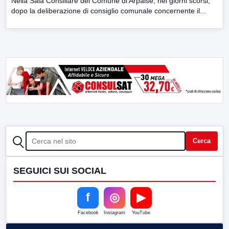
Nella Sala Consiliare del Comune di Arpaise, nei giorni scorsi,
dopo la deliberazione di consiglio comunale concernente il...
CERCA
Cerca
SEGUICI SUI SOCIAL
f
◎
▶
Facebook
Instagram
YouTube