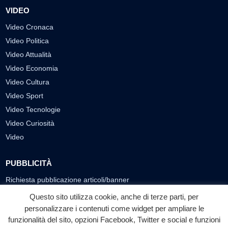
VIDEO
Video Cronaca
Video Politica
Video Attualità
Video Economia
Video Cultura
Video Sport
Video Tecnologie
Video Curiosità
Video
PUBBLICITÀ
Richiesta pubblicazione articoli/banner
Questo sito utilizza cookie, anche di terze parti, per
SEGUICI SUI SOCIAL
personalizzare i contenuti come widget per ampliare le
funzionalità del sito, opzioni Facebook, Twitter e social e funzioni
f
◎
▶