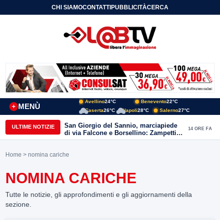
CHI SIAMO
CONTATTI
PUBBLICITÀ
CERCA
Avellino
24°C
Benevento
22°C
MENÙ
+
Caserta
26°C
Napoli
28°C
Salerno
27°C
San Giorgio del Sannio, marciapiede
ULTIME NOTIZIE
14 ORE FA
di via Falcone e Borsellino: Zampetti e
Lombardi replicano alle polemiche
Home
> nomina cariche
NOMINA CARICHE
Tutte le notizie, gli approfondimenti e gli aggiornamenti della
sezione.