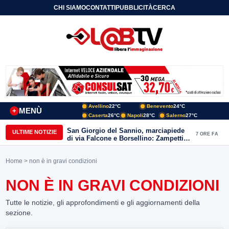
CHI SIAMO
CONTATTI
PUBBLICITÀ
CERCA
Avellino
22°C
Benevento
24°C
MENÙ
+
Caserta
26°C
Napoli
28°C
Salerno
27°C
San Giorgio del Sannio, marciapiede
ULTIME NOTIZIE
7 ORE FA
di via Falcone e Borsellino: Zampetti e
Lombardi replicano alle polemiche
Home
> non è in gravi condizioni
NON È IN GRAVI CONDIZIONI
Tutte le notizie, gli approfondimenti e gli aggiornamenti della
sezione.