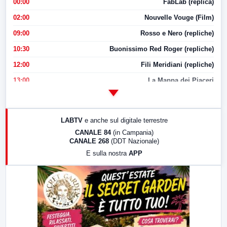
00:00
FabLab (replica)
02:00
Nouvelle Vouge (Film)
09:00
Rosso e Nero (repliche)
10:30
Buonissimo Red Roger (repliche)
12:00
Fili Meridiani (repliche)
13:00
La Mappa dei Piaceri
14:00
LabNews
17:00
LabNews (replica)
LABTV
e anche sul digitale terrestre
18:30
Di Faccia e di Profilo (repliche)
CANALE 84
(in Campania)
CANALE 268
(DDT Nazionale)
19:30
LabNews (Diretta)
E sulla nostra
APP
21:00
Free Sport
23:00
LabNews (replica)