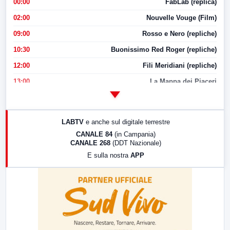
00:00
FabLab (replica)
02:00
Nouvelle Vouge (Film)
09:00
Rosso e Nero (repliche)
10:30
Buonissimo Red Roger (repliche)
12:00
Fili Meridiani (repliche)
13:00
La Mappa dei Piaceri
14:00
LabNews
17:00
LabNews (replica)
LABTV
e anche sul digitale terrestre
18:30
Di Faccia e di Profilo (repliche)
CANALE 84
(in Campania)
CANALE 268
(DDT Nazionale)
19:30
LabNews (Diretta)
E sulla nostra
APP
21:00
Free Sport
23:00
LabNews (replica)