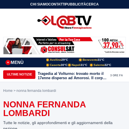
CHI SIAMO
CONTATTI
PUBBLICITÀ
CERCA
Avellino
29°C
Benevento
31°C
MENÙ
+
Caserta
30°C
Napoli
31°C
Salerno
32°C
Tragedia al Volturno: trovato morto il
ULTIME NOTIZIE
3 ORE FA
17enne disperso ad Amorosi. Il corpo
recuperato dai sommozzatori
Home
> nonna fernanda lombardi
NONNA FERNANDA
LOMBARDI
Tutte le notizie, gli approfondimenti e gli aggiornamenti della
sezione.