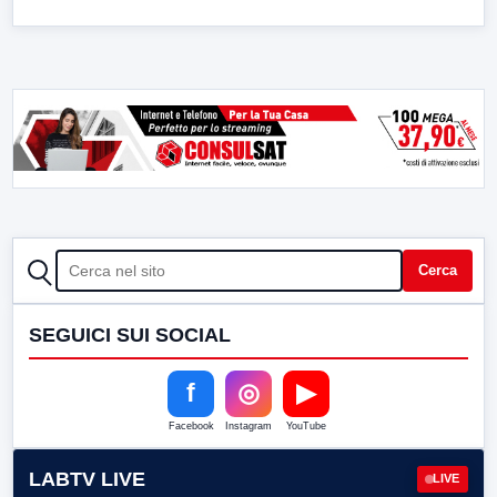
CERCA
Cerca
SEGUICI SUI SOCIAL
f
◎
▶
Facebook
Instagram
YouTube
LABTV LIVE
LIVE