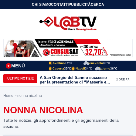
CHI SIAMO
CONTATTI
PUBBLICITÀ
CERCA
Avellino
37°C
Benevento
39°C
MENÙ
+
Caserta
35°C
Napoli
34°C
Salerno
36°C
A San Giorgio del Sannio successo
ULTIME NOTIZIE
2 ORE FA
per la presentazione di “Masserie e
vita contadina” di Carmine Nardone
Home
> nonna nicolina
NONNA NICOLINA
Tutte le notizie, gli approfondimenti e gli aggiornamenti della
sezione.