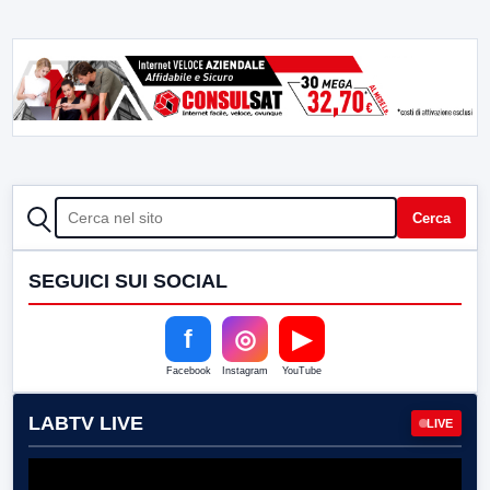
CERCA
Cerca
SEGUICI SUI SOCIAL
f
◎
▶
Facebook
Instagram
YouTube
LABTV LIVE
LIVE