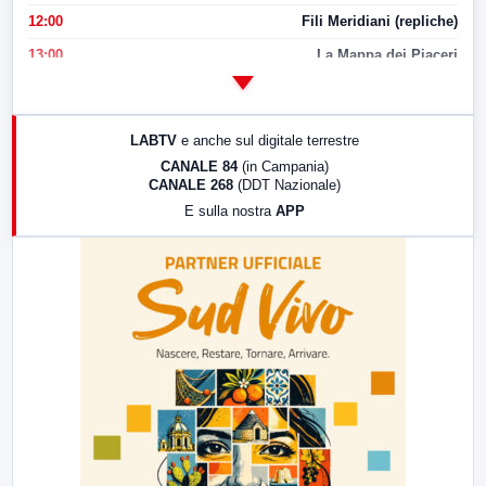
12:00
Fili Meridiani (repliche)
13:00
La Mappa dei Piaceri
14:00
LabNews
17:00
LabNews (replica)
LABTV
e anche sul digitale terrestre
18:30
Di Faccia e di Profilo (repliche)
CANALE 84
(in Campania)
CANALE 268
(DDT Nazionale)
19:30
LabNews (Diretta)
E sulla nostra
APP
21:00
Free Sport
23:00
LabNews (replica)