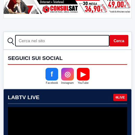
CERCA
Cerca
SEGUICI SUI SOCIAL
f
◎
▶
Facebook
Instagram
YouTube
LABTV LIVE
LIVE