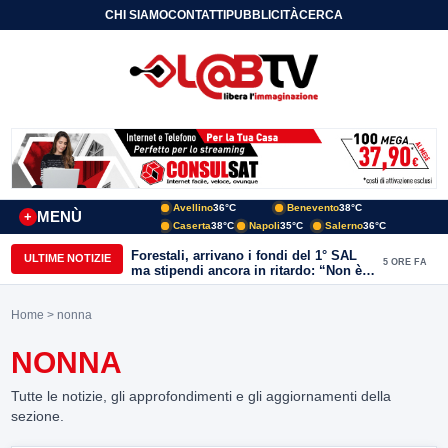
CHI SIAMO
CONTATTI
PUBBLICITÀ
CERCA
Avellino
36°C
Benevento
38°C
MENÙ
+
Caserta
38°C
Napoli
35°C
Salerno
36°C
Forestali, arrivano i fondi del 1° SAL
ULTIME NOTIZIE
5 ORE FA
ma stipendi ancora in ritardo: “Non è
più sostenibile”
Home
> nonna
NONNA
Tutte le notizie, gli approfondimenti e gli aggiornamenti della
sezione.