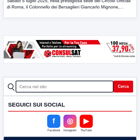
Sabato 5 luglio 2025, nella prestigiosa sede del Circolo Ufficiali
di Roma, il Colonnello dei Bersaglieri Giancarlo Mignone,...
CERCA
Cerca
SEGUICI SUI SOCIAL
f
◎
▶
Facebook
Instagram
YouTube