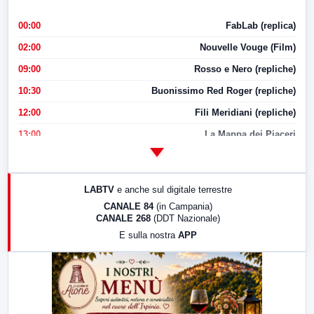
00:00
FabLab (replica)
02:00
Nouvelle Vouge (Film)
09:00
Rosso e Nero (repliche)
10:30
Buonissimo Red Roger (repliche)
12:00
Fili Meridiani (repliche)
13:00
La Mappa dei Piaceri
14:00
LabNews
17:00
LabNews (replica)
LABTV
e anche sul digitale terrestre
18:30
Di Faccia e di Profilo (repliche)
CANALE 84
(in Campania)
CANALE 268
(DDT Nazionale)
19:30
LabNews (Diretta)
E sulla nostra
APP
21:00
Free Sport
23:00
LabNews (replica)