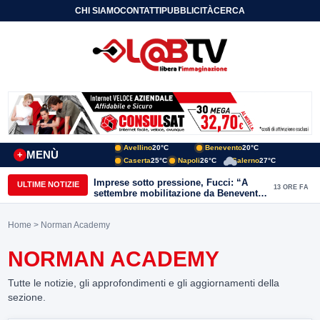
CHI SIAMO
CONTATTI
PUBBLICITÀ
CERCA
Avellino
20°C
Benevento
20°C
MENÙ
+
Caserta
25°C
Napoli
26°C
Salerno
27°C
Imprese sotto pressione, Fucci: “A
ULTIME NOTIZIE
13 ORE FA
settembre mobilitazione da Benevento
e Avellino”
Home
> Norman Academy
NORMAN ACADEMY
Tutte le notizie, gli approfondimenti e gli aggiornamenti della
sezione.