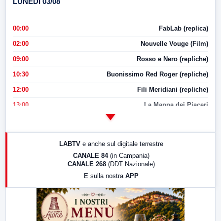
LUNEDI 03/08
00:00
FabLab (replica)
02:00
Nouvelle Vouge (Film)
09:00
Rosso e Nero (repliche)
10:30
Buonissimo Red Roger (repliche)
12:00
Fili Meridiani (repliche)
13:00
La Mappa dei Piaceri
14:00
LabNews
17:00
LabNews (replica)
LABTV
e anche sul digitale terrestre
18:30
Di Faccia e di Profilo (repliche)
CANALE 84
(in Campania)
CANALE 268
(DDT Nazionale)
19:30
LabNews (Diretta)
E sulla nostra
APP
21:00
Free Sport
23:00
LabNews (replica)