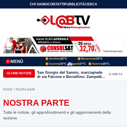
CHI SIAMO
CONTATTI
PUBBLICITÀ
CERCA
Avellino
20°C
Benevento
19°C
MENÙ
+
Caserta
24°C
Napoli
27°C
Salerno
26°C
San Giorgio del Sannio, marciapiede
ULTIME NOTIZIE
12 ORE FA
di via Falcone e Borsellino: Zampetti e
Lombardi replicano alle polemiche
Home
> Nostra parte
NOSTRA PARTE
Tutte le notizie, gli approfondimenti e gli aggiornamenti della
sezione.