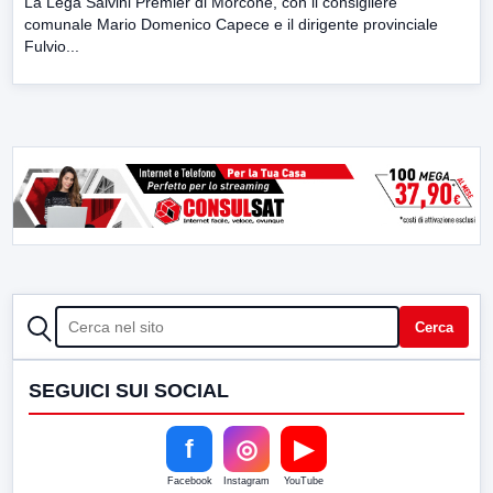
La Lega Salvini Premier di Morcone, con il consigliere
comunale Mario Domenico Capece e il dirigente provinciale
Fulvio...
CERCA
Cerca
SEGUICI SUI SOCIAL
f
◎
▶
Facebook
Instagram
YouTube