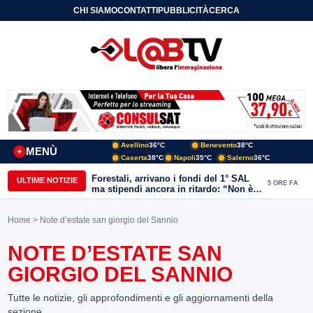
CHI SIAMO
CONTATTI
PUBBLICITÀ
CERCA
Avellino
36°C
Benevento
38°C
MENÙ
+
Caserta
38°C
Napoli
35°C
Salerno
36°C
Forestali, arrivano i fondi del 1° SAL
ULTIME NOTIZIE
5 ORE FA
ma stipendi ancora in ritardo: “Non è
più sostenibile”
Home
> Note d’estate san giorgio del Sannio
NOTE D’ESTATE SAN
GIORGIO DEL SANNIO
Tutte le notizie, gli approfondimenti e gli aggiornamenti della
sezione.