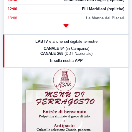
12:00
Fili Meridiani (repliche)
13:00
La Mappa dei Piaceri
14:00
LabNews
17:00
LabNews (replica)
LABTV
e anche sul digitale terrestre
18:30
Di Faccia e di Profilo (repliche)
CANALE 84
(in Campania)
CANALE 268
(DDT Nazionale)
19:30
LabNews (Diretta)
E sulla nostra
APP
21:00
Free Sport
23:00
LabNews (replica)