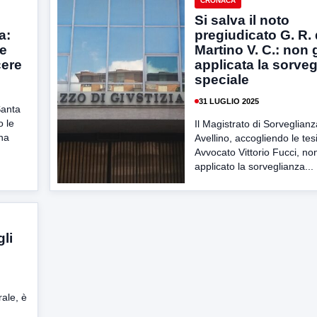
CRONACA
Si salva il noto
a:
pregiudicato G. R.
e
Martino V. C.: non g
cere
applicata la sorve
speciale
31 LUGLIO 2025
Santa
o le
Il Magistrato di Sorveglianz
 ha
Avellino, accogliendo le tesi
Avvocato Vittorio Fucci, no
applicato la sorveglianza...
gli
rale, è