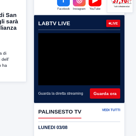
Facebook
Instagram
YouTube
 di San
li sarà
LABTV LIVE
LIVE
glianza
a di
 dell’
n ha
Guarda ora
Guarda la diretta streaming
VEDI TUTTI
PALINSESTO TV
LUNEDI 03/08