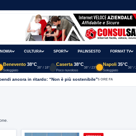
NOMIA
CULTURA
SPORT
PALINSESTO
FORMAT TV
Benevento
38°C
Caserta
38°C
Napoli
35°C
38° / 18°
38° / 23°
36° /
Soleggiato
Poco nuvoloso
Soleggiato
ipendi ancora in ritardo: “Non è più sostenibile”
5 ORE FA
ione.