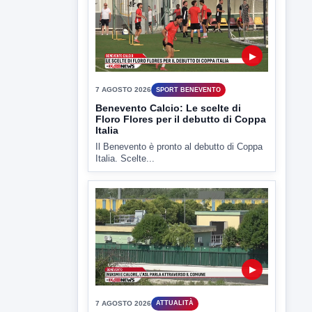
▶
7 AGOSTO 2026
ATTUALITÀ
Miasmi e Calore, l'ASL parla
attraverso il Comune
Nessuna nuova moria di pesci e nessuna
criticità igienico-sanitaria nel...
▶