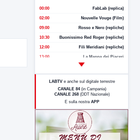
00:00
FabLab (replica)
02:00
Nouvelle Vouge (Film)
09:00
Rosso e Nero (repliche)
10:30
Buonissimo Red Roger (repliche)
12:00
Fili Meridiani (repliche)
13:00
La Mappa dei Piaceri
14:00
LabNews
17:00
LabNews (replica)
LABTV
e anche sul digitale terrestre
18:30
Di Faccia e di Profilo (repliche)
CANALE 84
(in Campania)
CANALE 268
(DDT Nazionale)
19:30
LabNews (Diretta)
E sulla nostra
APP
21:00
Free Sport
23:00
LabNews (replica)