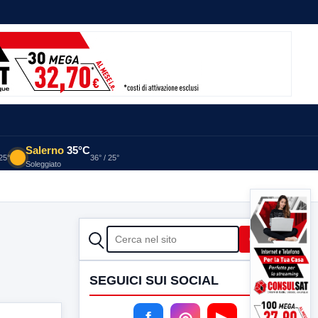
Salerno
35°C
 25°
36° / 25°
Soleggiato
CERCA
Cerca
SEGUICI SUI SOCIAL
f
◎
▶