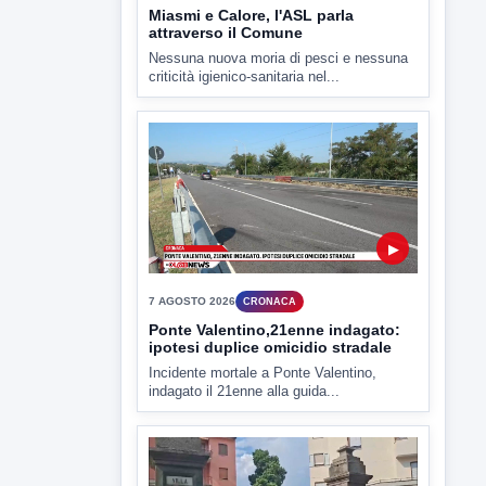
7 AGOSTO 2026
CRONACA
Ponte Valentino,21enne indagato:
ipotesi duplice omicidio stradale
Incidente mortale a Ponte Valentino,
indagato il 21enne alla guida...
▶
7 AGOSTO 2026
CRONACA
Malore o aggressione? Sarà
l'autopsia a chiarire il giallo di Villa
Adriana
Sarà affidato con ogni probabilità all'inizio
della prossima settimana l'incarico...