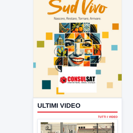
ULTIMI VIDEO
TUTTI I VIDEO
▶
7 AGOSTO 2026
SPORT BENEVENTO
Benevento Calcio: Le scelte di
Floro Flores per il debutto di Coppa
Italia
Il Benevento è pronto al debutto di Coppa
Italia. Scelte...