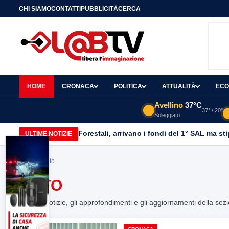
CHI SIAMO
CONTATTI
PUBBLICITÀ
CERCA
HOME
CRONACA
POLITICA
ATTUALITÀ
ECO
Avellino
37°C
37° / 20°
Soleggiato
Forestali, arrivano i fondi del 1° SAL ma st
ULTIME NOTIZIE
Home
> noto
NOTO
Tutte le notizie, gli approfondimenti e gli aggiornamenti della sez