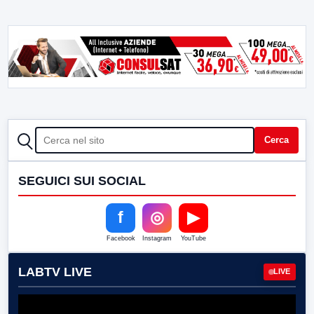
CERCA
Cerca
SEGUICI SUI SOCIAL
f
◎
▶
Facebook
Instagram
YouTube
LABTV LIVE
LIVE