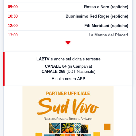
09:00
Rosso e Nero (repliche)
10:30
Buonissimo Red Roger (repliche)
12:00
Fili Meridiani (repliche)
13:00
La Mappa dei Piaceri
14:00
LabNews
17:00
LabNews (replica)
LABTV
e anche sul digitale terrestre
18:30
Di Faccia e di Profilo (repliche)
CANALE 84
(in Campania)
CANALE 268
(DDT Nazionale)
19:30
LabNews (Diretta)
E sulla nostra
APP
21:00
Free Sport
23:00
LabNews (replica)