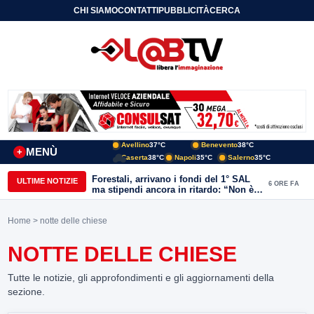
CHI SIAMO
CONTATTI
PUBBLICITÀ
CERCA
Avellino
37°C
Benevento
38°C
MENÙ
+
Caserta
38°C
Napoli
35°C
Salerno
35°C
Forestali, arrivano i fondi del 1° SAL
ULTIME NOTIZIE
6 ORE FA
ma stipendi ancora in ritardo: “Non è
più sostenibile”
Home
> notte delle chiese
NOTTE DELLE CHIESE
Tutte le notizie, gli approfondimenti e gli aggiornamenti della
sezione.