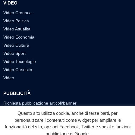
VIDEO
Video Cronaca
Video Politica
Video Attualità
Video Economia
Video Cultura
Video Sport
Video Tecnologie
Video Curiosità
Video
PUBBLICITÀ
Richiesta pubblicazione articoli/banner
Questo sito utilizza cookie, anche di terze parti, per
SEGUICI SUI SOCIAL
personalizzare i contenuti come widget per ampliare le
funzionalità del sito, opzioni Facebook, Twitter e social e funzioni
f
◎
▶
pubblicitarie di Google.