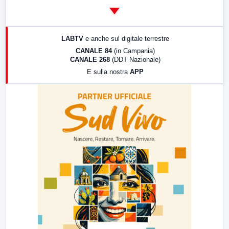
14:00
LabNews
17:00
LabNews (replica)
LABTV
e anche sul digitale terrestre
18:30
Di Faccia e di Profilo (repliche)
CANALE 84
(in Campania)
CANALE 268
(DDT Nazionale)
19:30
LabNews (Diretta)
E sulla nostra
APP
21:00
Free Sport
23:00
LabNews (replica)