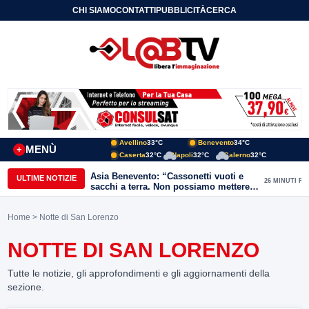
CHI SIAMO
CONTATTI
PUBBLICITÀ
CERCA
Avellino
33°C
Benevento
34°C
MENÙ
+
Caserta
32°C
Napoli
32°C
Salerno
32°C
Asia Benevento: “Cassonetti vuoti e
ULTIME NOTIZIE
26 MINUTI FA
sacchi a terra. Non possiamo mettere
una toppa alla mancanza di rispetto”
Home
> Notte di San Lorenzo
NOTTE DI SAN LORENZO
Tutte le notizie, gli approfondimenti e gli aggiornamenti della
sezione.