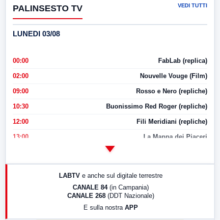
VEDI TUTTI
PALINSESTO TV
LUNEDI 03/08
00:00
FabLab (replica)
02:00
Nouvelle Vouge (Film)
09:00
Rosso e Nero (repliche)
10:30
Buonissimo Red Roger (repliche)
12:00
Fili Meridiani (repliche)
13:00
La Mappa dei Piaceri
14:00
LabNews
17:00
LabNews (replica)
LABTV
e anche sul digitale terrestre
18:30
Di Faccia e di Profilo (repliche)
CANALE 84
(in Campania)
CANALE 268
(DDT Nazionale)
19:30
LabNews (Diretta)
E sulla nostra
APP
21:00
Free Sport