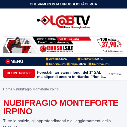
CHI SIAMO
CONTATTI
PUBBLICITÀ
CERCA
Avellino
34°C
Benevento
35°C
MENÙ
+
Caserta
36°C
Napoli
36°C
Salerno
36°C
Forestali, arrivano i fondi del 1° SAL
ULTIME NOTIZIE
2 ORE FA
ma stipendi ancora in ritardo: “Non è
più sostenibile”
Home
> nubifragio Monteforte Irpino
NUBIFRAGIO MONTEFORTE
IRPINO
Tutte le notizie, gli approfondimenti e gli aggiornamenti della
sezione.