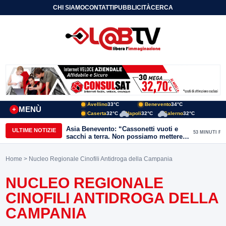
CHI SIAMO
CONTATTI
PUBBLICITÀ
CERCA
Avellino
33°C
Benevento
34°C
MENÙ
+
Caserta
32°C
Napoli
32°C
Salerno
32°C
Asia Benevento: “Cassonetti vuoti e
ULTIME NOTIZIE
53 MINUTI FA
sacchi a terra. Non possiamo mettere
una toppa alla mancanza di rispetto”
Home
> Nucleo Regionale Cinofili Antidroga della Campania
NUCLEO REGIONALE
CINOFILI ANTIDROGA DELLA
CAMPANIA