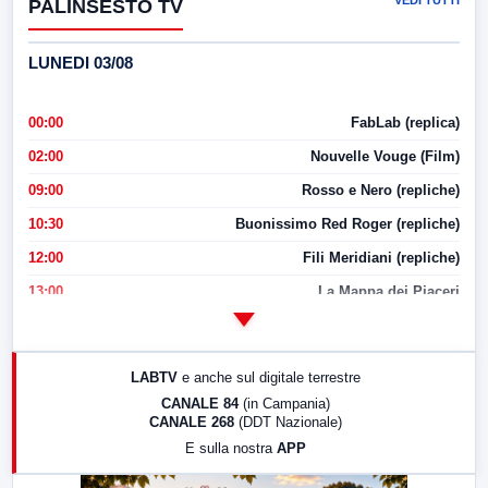
VEDI TUTTI
PALINSESTO TV
LUNEDI 03/08
00:00
FabLab (replica)
02:00
Nouvelle Vouge (Film)
09:00
Rosso e Nero (repliche)
10:30
Buonissimo Red Roger (repliche)
12:00
Fili Meridiani (repliche)
13:00
La Mappa dei Piaceri
14:00
LabNews
17:00
LabNews (replica)
LABTV
e anche sul digitale terrestre
18:30
Di Faccia e di Profilo (repliche)
CANALE 84
(in Campania)
CANALE 268
(DDT Nazionale)
19:30
LabNews (Diretta)
E sulla nostra
APP
21:00
Free Sport