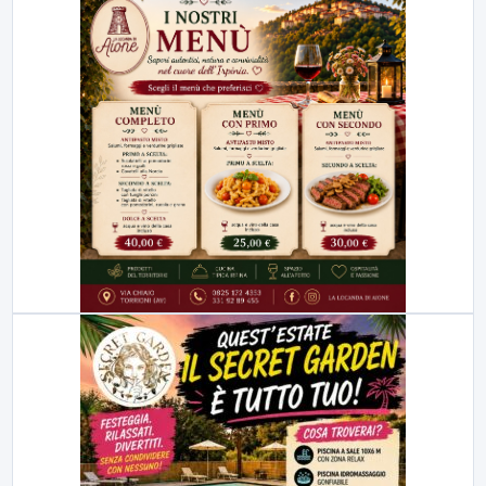
23:00
LabNews (replica)