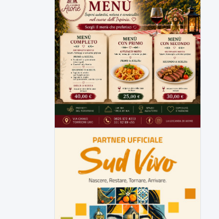
Tirata del Carro ancora in forse,
D'Ambrosio: continuiamo a lavorare
L'assessore comunale alla Cultura di
Mirabella Eclano, Raffaella Rita
D'Ambrosio,...