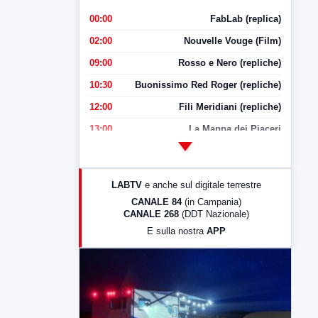
00:00
FabLab (replica)
02:00
Nouvelle Vouge (Film)
09:00
Rosso e Nero (repliche)
10:30
Buonissimo Red Roger (repliche)
12:00
Fili Meridiani (repliche)
13:00
La Mappa dei Piaceri
14:00
LabNews
17:00
LabNews (replica)
LABTV
e anche sul digitale terrestre
18:30
Di Faccia e di Profilo (repliche)
CANALE 84
(in Campania)
CANALE 268
(DDT Nazionale)
19:30
LabNews (Diretta)
E sulla nostra
APP
21:00
Free Sport
23:00
LabNews (replica)