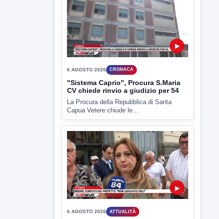
6 AGOSTO 2026
CRONACA
Trovato in casa 42enne in una
pozza di sangue, giallo a viale Italia
Ritrovato senza vita il corpo di un 42enne
in un...
▶
6 AGOSTO 2026
CRONACA
"Sistema Caprio", Procura S.Maria
CV chiede rinvio a giudizio per 54
La Procura della Repubblica di Santa
Capua Vetere chiude le...