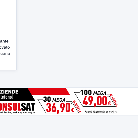
ante
rovato
juana