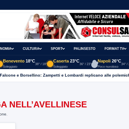
NOMIA
CULTURA
SPORT
PALINSESTO
FORMAT TV
Benevento
18°C
Caserta
23°C
Napoli
26°C
38° / 18°
36° / 23°
34° /
Soleggiato
Soleggiato
Poco nuvoloso
 Falcone e Borsellino: Zampetti e Lombardi replicano alle polemic
A NELL’AVELLINESE
ione.