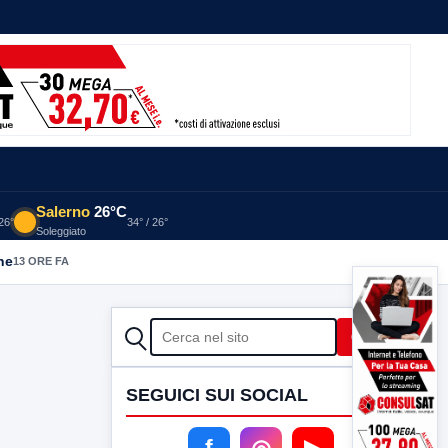
Salerno
26°C
 26°
34° / 26°
Soleggiato
he
13 ORE FA
CERCA
Cerca
SEGUICI SUI SOCIAL
f
◎
▶