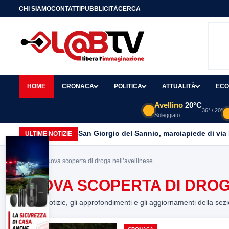
CHI SIAMO
CONTATTI
PUBBLICITÀ
CERCA
HOME
CRONACA
POLITICA
ATTUALITÀ
ECO
Avellino
20°C
36° / 20°
Soleggiato
San Giorgio del Sannio, marciapiede di via
ULTIME NOTIZIE
Home
> Nuova scoperta di droga nell’avellinese
NUOVA SCOPERTA DI DROG
Tutte le notizie, gli approfondimenti e gli aggiornamenti della sez