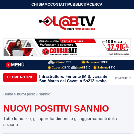
CHI SIAMO
CONTATTI
PUBBLICITÀ
CERCA
Avellino
37°C
Benevento
39°C
MENÙ
+
Caserta
36°C
Napoli
35°C
Salerno
34°C
Infrastrutture. Ferrante (Mit): variante
ULTIME NOTIZIE
17 MINUTI FA
San Marco dei Cavoti a Ss212 svolta
per il Sannio. Avanti con rilancio aree
interne
Home
> nuovi positivi sannio
NUOVI POSITIVI SANNIO
Tutte le notizie, gli approfondimenti e gli aggiornamenti della
sezione.