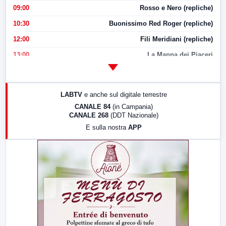
09:00
Rosso e Nero (repliche)
10:30
Buonissimo Red Roger (repliche)
12:00
Fili Meridiani (repliche)
13:00
La Mappa dei Piaceri
14:00
LabNews
17:00
LabNews (replica)
LABTV
e anche sul digitale terrestre
18:30
Di Faccia e di Profilo (repliche)
CANALE 84
(in Campania)
CANALE 268
(DDT Nazionale)
19:30
LabNews (Diretta)
E sulla nostra
APP
21:00
Free Sport
23:00
LabNews (replica)