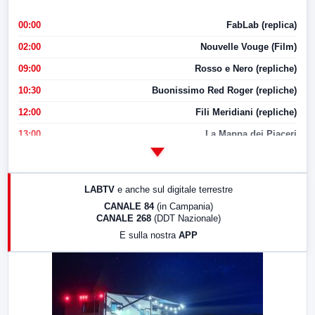
00:00
FabLab (replica)
02:00
Nouvelle Vouge (Film)
09:00
Rosso e Nero (repliche)
10:30
Buonissimo Red Roger (repliche)
12:00
Fili Meridiani (repliche)
13:00
La Mappa dei Piaceri
14:00
LabNews
17:00
LabNews (replica)
LABTV
e anche sul digitale terrestre
18:30
Di Faccia e di Profilo (repliche)
CANALE 84
(in Campania)
CANALE 268
(DDT Nazionale)
19:30
LabNews (Diretta)
E sulla nostra
APP
21:00
Free Sport
23:00
LabNews (replica)