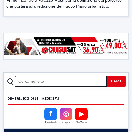
Primo incontro a Palazzo Mosti per la definizione del percorso
che porterà alla redazione del nuovo Piano urbanistico...
CERCA
Cerca
SEGUICI SUI SOCIAL
f
◎
▶
Facebook
Instagram
YouTube