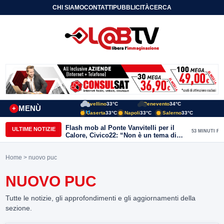
CHI SIAMO
CONTATTI
PUBBLICITÀ
CERCA
Avellino
33°C
Benevento
34°C
MENÙ
+
Caserta
33°C
Napoli
33°C
Salerno
33°C
Flash mob al Ponte Vanvitelli per il
ULTIME NOTIZIE
53 MINUTI FA
Calore, Civico22: “Non è un tema di
quartiere, riguarda tutta Benevento”
Home
> nuovo puc
NUOVO PUC
Tutte le notizie, gli approfondimenti e gli aggiornamenti della
sezione.