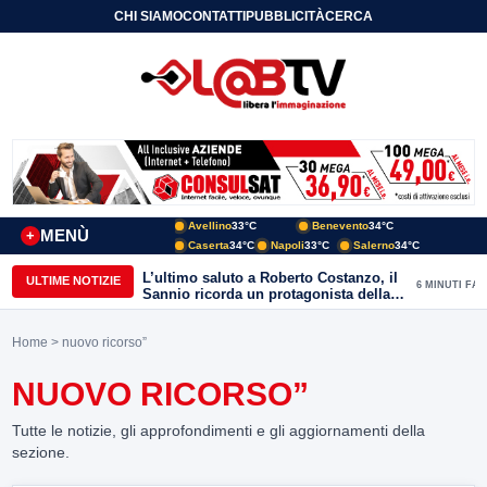
CHI SIAMO
CONTATTI
PUBBLICITÀ
CERCA
Avellino
33°C
Benevento
34°C
MENÙ
+
Caserta
34°C
Napoli
33°C
Salerno
34°C
L’ultimo saluto a Roberto Costanzo, il
ULTIME NOTIZIE
6 MINUTI FA
Sannio ricorda un protagonista della
politica e delle aree interne
Home
> nuovo ricorso”
NUOVO RICORSO”
Tutte le notizie, gli approfondimenti e gli aggiornamenti della
sezione.