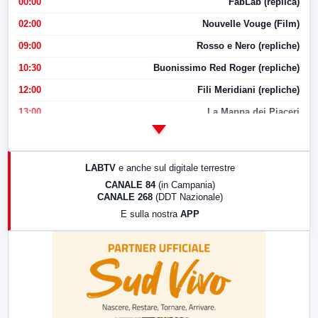
00:00
FabLab (replica)
02:00
Nouvelle Vouge (Film)
09:00
Rosso e Nero (repliche)
10:30
Buonissimo Red Roger (repliche)
12:00
Fili Meridiani (repliche)
13:00
La Mappa dei Piaceri
14:00
LabNews
17:00
LabNews (replica)
LABTV
e anche sul digitale terrestre
18:30
Di Faccia e di Profilo (repliche)
CANALE 84
(in Campania)
CANALE 268
(DDT Nazionale)
19:30
LabNews (Diretta)
E sulla nostra
APP
21:00
Free Sport
23:00
LabNews (replica)