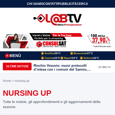
CHI SIAMO
CONTATTI
PUBBLICITÀ
CERCA
Avellino
36°C
Benevento
37°C
MENÙ
+
Caserta
34°C
Napoli
34°C
Salerno
34°C
Rischio Vesuvio: nuovi protocolli
ULTIME NOTIZIE
15 ORE FA
d’intesa con i comuni del Sannio,
firmato il protocollo con Arpaise
Home
> nursing up
NURSING UP
Tutte le notizie, gli approfondimenti e gli aggiornamenti della
sezione.