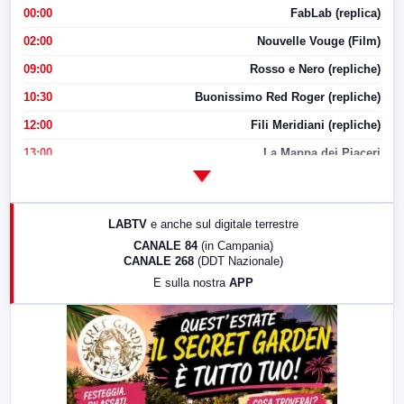
00:00
FabLab (replica)
02:00
Nouvelle Vouge (Film)
09:00
Rosso e Nero (repliche)
10:30
Buonissimo Red Roger (repliche)
12:00
Fili Meridiani (repliche)
13:00
La Mappa dei Piaceri
14:00
LabNews
17:00
LabNews (replica)
LABTV
e anche sul digitale terrestre
18:30
Di Faccia e di Profilo (repliche)
CANALE 84
(in Campania)
CANALE 268
(DDT Nazionale)
19:30
LabNews (Diretta)
E sulla nostra
APP
21:00
Free Sport
23:00
LabNews (replica)