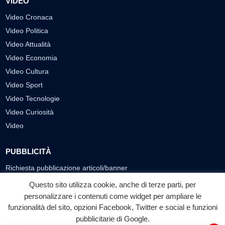
VIDEO
Video Cronaca
Video Politica
Video Attualità
Video Economia
Video Cultura
Video Sport
Video Tecnologie
Video Curiosità
Video
PUBBLICITÀ
Richiesta pubblicazione articoli/banner
Questo sito utilizza cookie, anche di terze parti, per
SEGUICI SUI SOCIAL
personalizzare i contenuti come widget per ampliare le
funzionalità del sito, opzioni Facebook, Twitter e social e funzioni
f
◎
▶
pubblicitarie di Google.
Facebook
Instagram
YouTube