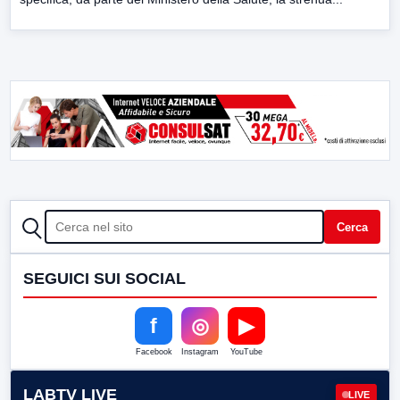
CERCA
Cerca
SEGUICI SUI SOCIAL
f
◎
▶
Facebook
Instagram
YouTube
LABTV LIVE
LIVE