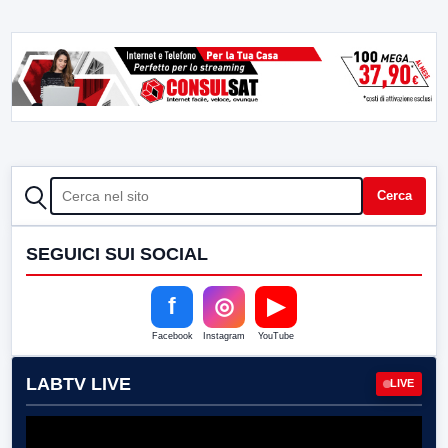
CERCA
Cerca
SEGUICI SUI SOCIAL
f
◎
▶
Facebook
Instagram
YouTube
LABTV LIVE
LIVE