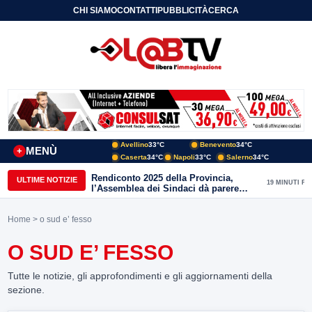
CHI SIAMO
CONTATTI
PUBBLICITÀ
CERCA
Avellino
33°C
Benevento
34°C
MENÙ
+
Caserta
34°C
Napoli
33°C
Salerno
34°C
Rendiconto 2025 della Provincia,
ULTIME NOTIZIE
19 MINUTI FA
l’Assemblea dei Sindaci dà parere
favorevole all’unanimità
Home
> o sud e’ fesso
O SUD E’ FESSO
Tutte le notizie, gli approfondimenti e gli aggiornamenti della
sezione.