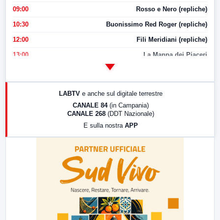
09:00
Rosso e Nero (repliche)
10:30
Buonissimo Red Roger (repliche)
12:00
Fili Meridiani (repliche)
13:00
La Mappa dei Piaceri
14:00
LabNews
17:00
LabNews (replica)
LABTV
e anche sul digitale terrestre
18:30
Di Faccia e di Profilo (repliche)
CANALE 84
(in Campania)
CANALE 268
(DDT Nazionale)
19:30
LabNews (Diretta)
E sulla nostra
APP
21:00
Free Sport
23:00
LabNews (replica)