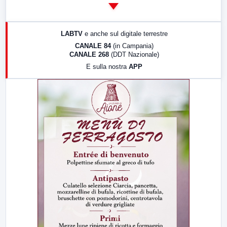
14:00
LabNews
17:00
LabNews (replica)
LABTV
e anche sul digitale terrestre
18:30
Di Faccia e di Profilo (repliche)
CANALE 84
(in Campania)
CANALE 268
(DDT Nazionale)
19:30
LabNews (Diretta)
E sulla nostra
APP
21:00
Free Sport
23:00
LabNews (replica)