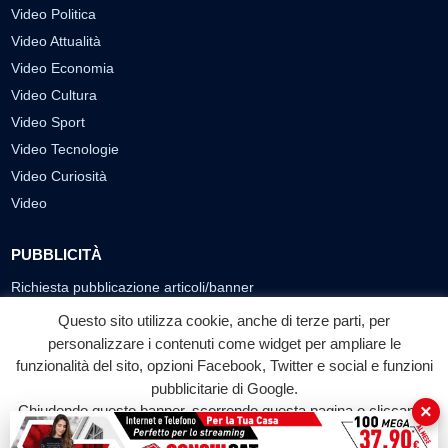
Video Politica
Video Attualità
Video Economia
Video Cultura
Video Sport
Video Tecnologie
Video Curiosità
Video
PUBBLICITÀ
Richiesta pubblicazione articoli/banner
Questo sito utilizza cookie, anche di terze parti, per
SEGUICI SUI SOCIAL
personalizzare i contenuti come widget per ampliare le
f
◎
▶
funzionalità del sito, opzioni Facebook, Twitter e social e funzioni
pubblicitarie di Google.
Facebook
Instagram
YouTube
×
Chiudendo questo banner, scorrendo questa pagina o cliccando
su qualunque suo elemento acconsenti all'uso dei cookie.