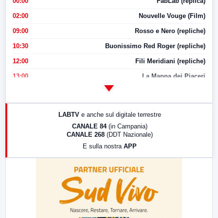
00:00
FabLab (replica)
02:00
Nouvelle Vouge (Film)
09:00
Rosso e Nero (repliche)
10:30
Buonissimo Red Roger (repliche)
12:00
Fili Meridiani (repliche)
13:00
La Mappa dei Piaceri
14:00
LabNews
17:00
LabNews (replica)
LABTV
e anche sul digitale terrestre
18:30
Di Faccia e di Profilo (repliche)
CANALE 84
(in Campania)
CANALE 268
(DDT Nazionale)
19:30
LabNews (Diretta)
E sulla nostra
APP
21:00
Free Sport
23:00
LabNews (replica)