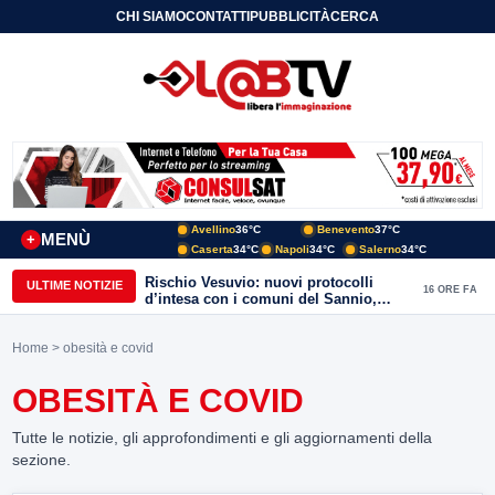
CHI SIAMO
CONTATTI
PUBBLICITÀ
CERCA
Avellino
36°C
Benevento
37°C
MENÙ
+
Caserta
34°C
Napoli
34°C
Salerno
34°C
Rischio Vesuvio: nuovi protocolli
ULTIME NOTIZIE
16 ORE FA
d’intesa con i comuni del Sannio,
firmato il protocollo con Arpaise
Home
> obesità e covid
OBESITÀ E COVID
Tutte le notizie, gli approfondimenti e gli aggiornamenti della
sezione.