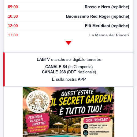
09:00
Rosso e Nero (repliche)
10:30
Buonissimo Red Roger (repliche)
12:00
Fili Meridiani (repliche)
13:00
La Mappa dei Piaceri
14:00
LabNews
17:00
LabNews (replica)
LABTV
e anche sul digitale terrestre
18:30
Di Faccia e di Profilo (repliche)
CANALE 84
(in Campania)
CANALE 268
(DDT Nazionale)
19:30
LabNews (Diretta)
E sulla nostra
APP
21:00
Free Sport
23:00
LabNews (replica)