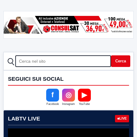
CERCA
Cerca
SEGUICI SUI SOCIAL
f
◎
▶
Facebook
Instagram
YouTube
LABTV LIVE
LIVE