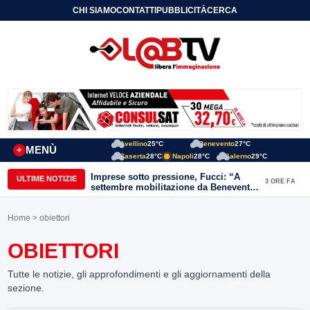
CHI SIAMO
CONTATTI
PUBBLICITÀ
CERCA
Avellino
25°C
Benevento
27°C
MENÙ
+
Caserta
28°C
Napoli
28°C
Salerno
29°C
Imprese sotto pressione, Fucci: “A
ULTIME NOTIZIE
3 ORE FA
settembre mobilitazione da Benevento
e Avellino”
Home
> obiettori
OBIETTORI
Tutte le notizie, gli approfondimenti e gli aggiornamenti della
sezione.