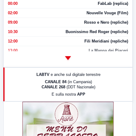
00:00
FabLab (replica)
02:00
Nouvelle Vouge (Film)
09:00
Rosso e Nero (repliche)
10:30
Buonissimo Red Roger (repliche)
12:00
Fili Meridiani (repliche)
13:00
La Mappa dei Piaceri
14:00
LabNews
17:00
LabNews (replica)
LABTV
e anche sul digitale terrestre
18:30
Di Faccia e di Profilo (repliche)
CANALE 84
(in Campania)
CANALE 268
(DDT Nazionale)
19:30
LabNews (Diretta)
E sulla nostra
APP
21:00
Free Sport
23:00
LabNews (replica)