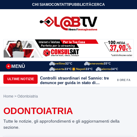
CHI SIAMO
CONTATTI
PUBBLICITÀ
CERCA
Avellino
32°C
Benevento
35°C
MENÙ
+
Caserta
33°C
Napoli
33°C
Salerno
34°C
Controlli straordinari nel Sannio: tre
ULTIME NOTIZIE
8 ORE FA
denunce per guida in stato di
ebbrezza, un arresto e 1.500 kg di
conserve sequestrate
Home
> Odontoiatria
ODONTOIATRIA
Tutte le notizie, gli approfondimenti e gli aggiornamenti della
sezione.