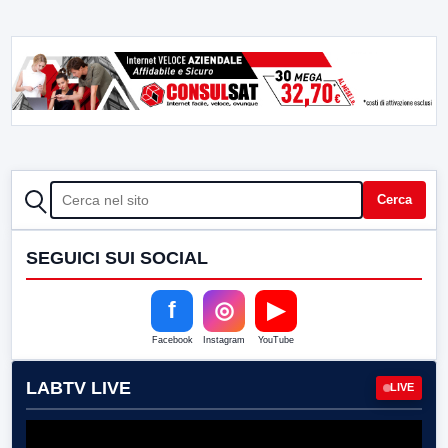
CERCA
Cerca
SEGUICI SUI SOCIAL
f
◎
▶
Facebook
Instagram
YouTube
LABTV LIVE
LIVE