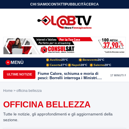
CHI SIAMO
CONTATTI
PUBBLICITÀ
CERCA
Avellino
25°C
Benevento
26°C
MENÙ
+
Caserta
27°C
Napoli
28°C
Salerno
28°C
Fiume Calore, schiuma e moria di
ULTIME NOTIZIE
17 MINUTI FA
pesci: Borrelli interroga i Ministri.
“Benevento paga l’assenza del
depuratore
Home
> officina bellezza
OFFICINA BELLEZZA
Tutte le notizie, gli approfondimenti e gli aggiornamenti della
sezione.