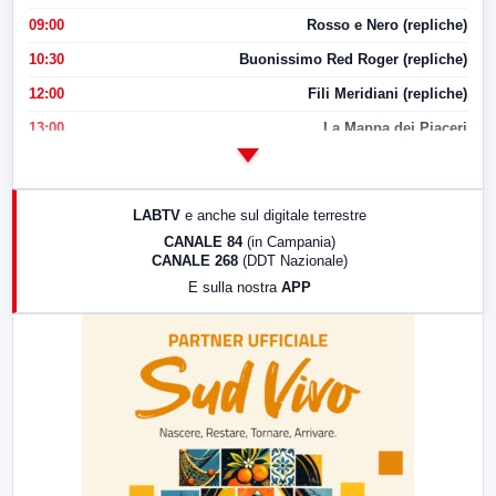
09:00
Rosso e Nero (repliche)
10:30
Buonissimo Red Roger (repliche)
12:00
Fili Meridiani (repliche)
13:00
La Mappa dei Piaceri
14:00
LabNews
17:00
LabNews (replica)
LABTV
e anche sul digitale terrestre
18:30
Di Faccia e di Profilo (repliche)
CANALE 84
(in Campania)
CANALE 268
(DDT Nazionale)
19:30
LabNews (Diretta)
E sulla nostra
APP
21:00
Free Sport
23:00
LabNews (replica)