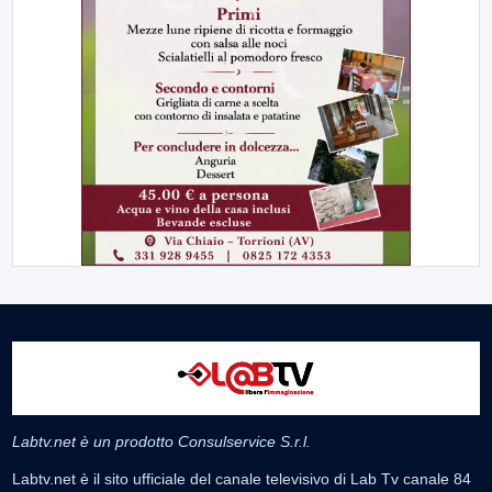
Labtv.net è un prodotto Consulservice S.r.l.
Labtv.net è il sito ufficiale del canale televisivo di Lab Tv canale 84