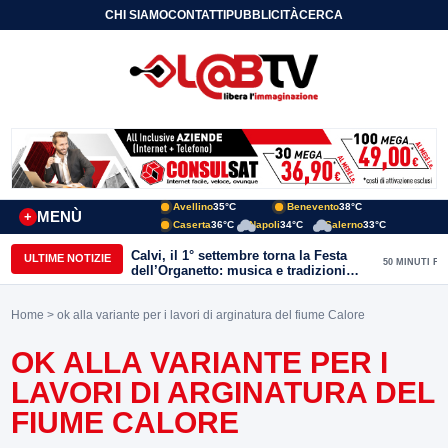
CHI SIAMO
CONTATTI
PUBBLICITÀ
CERCA
Avellino
35°C
Benevento
38°C
MENÙ
+
Caserta
36°C
Napoli
34°C
Salerno
33°C
Calvi, il 1° settembre torna la Festa
ULTIME NOTIZIE
50 MINUTI FA
dell’Organetto: musica e tradizioni
popolari dell’entroterra
Home
> ok alla variante per i lavori di arginatura del fiume Calore
OK ALLA VARIANTE PER I
LAVORI DI ARGINATURA DEL
FIUME CALORE