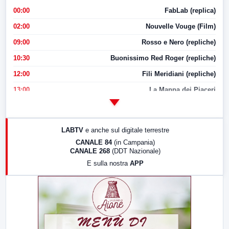
00:00
FabLab (replica)
02:00
Nouvelle Vouge (Film)
09:00
Rosso e Nero (repliche)
10:30
Buonissimo Red Roger (repliche)
12:00
Fili Meridiani (repliche)
13:00
La Mappa dei Piaceri
14:00
LabNews
17:00
LabNews (replica)
LABTV
e anche sul digitale terrestre
18:30
Di Faccia e di Profilo (repliche)
CANALE 84
(in Campania)
CANALE 268
(DDT Nazionale)
19:30
LabNews (Diretta)
E sulla nostra
APP
21:00
Free Sport
23:00
LabNews (replica)