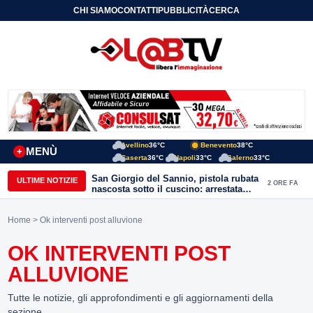
CHI SIAMO
CONTATTI
PUBBLICITÀ
CERCA
Avellino
36°C
Benevento
38°C
MENÙ
+
Caserta
36°C
Napoli
33°C
Salerno
33°C
San Giorgio del Sannio, pistola rubata
ULTIME NOTIZIE
2 ORE FA
nascosta sotto il cuscino: arrestata
51enne
Home
> Ok interventi post alluvione
OK INTERVENTI POST
ALLUVIONE
Tutte le notizie, gli approfondimenti e gli aggiornamenti della
sezione.