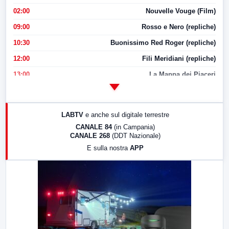
02:00
Nouvelle Vouge (Film)
09:00
Rosso e Nero (repliche)
10:30
Buonissimo Red Roger (repliche)
12:00
Fili Meridiani (repliche)
13:00
La Mappa dei Piaceri
14:00
LabNews
17:00
LabNews (replica)
LABTV
e anche sul digitale terrestre
18:30
Di Faccia e di Profilo (repliche)
CANALE 84
(in Campania)
CANALE 268
(DDT Nazionale)
19:30
LabNews (Diretta)
E sulla nostra
APP
21:00
Free Sport
23:00
LabNews (replica)