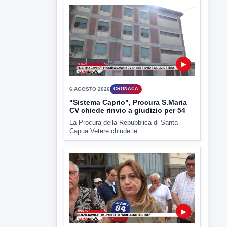
6 AGOSTO 2026
CRONACA
Trovato in casa 42enne in una
pozza di sangue, giallo a viale Italia
Ritrovato senza vita il corpo di un 42enne
in un...
▶
6 AGOSTO 2026
CRONACA
"Sistema Caprio", Procura S.Maria
CV chiede rinvio a giudizio per 54
La Procura della Repubblica di Santa
Capua Vetere chiude le...