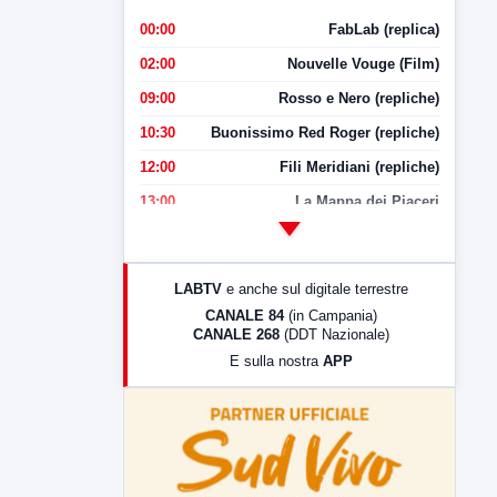
00:00
FabLab (replica)
02:00
Nouvelle Vouge (Film)
09:00
Rosso e Nero (repliche)
10:30
Buonissimo Red Roger (repliche)
12:00
Fili Meridiani (repliche)
13:00
La Mappa dei Piaceri
14:00
LabNews
17:00
LabNews (replica)
LABTV
e anche sul digitale terrestre
18:30
Di Faccia e di Profilo (repliche)
CANALE 84
(in Campania)
CANALE 268
(DDT Nazionale)
19:30
LabNews (Diretta)
E sulla nostra
APP
21:00
Free Sport
23:00
LabNews (replica)