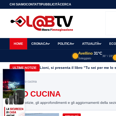
CHI SIAMO
CONTATTI
PUBBLICITÀ
CERCA
HOME
CRONACA
POLITICA
ATTUALITÀ
ECO
Avellino
31°C
36° / 19°
Soleggiato
Lioni, si presenta il libro “Tu sei per me l
ULTIME NOTIZIE
Home
> olio cucina
OLIO CUCINA
Tutte le notizie, gli approfondimenti e gli aggiornamenti della sez