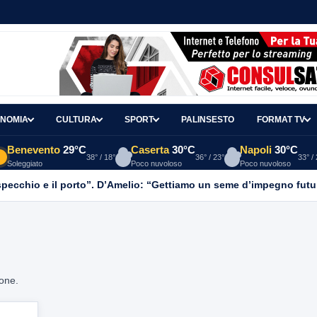
NOMIA
CULTURA
SPORT
PALINSESTO
FORMAT TV
Benevento
29°C
Caserta
30°C
Napoli
30°C
38° / 18°
36° / 23°
33° /
Soleggiato
Poco nuvoloso
Poco nuvoloso
o specchio e il porto”. D’Amelio: “Gettiamo un seme d’impegno futur
ione.