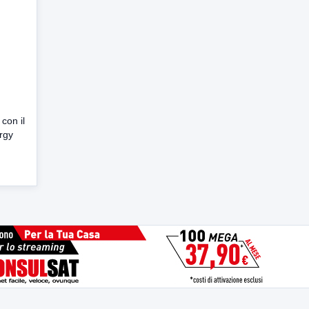
n
con il
rgy