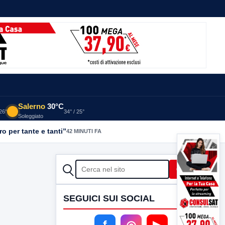
Salerno
30°C
 26°
34° / 25°
Soleggiato
o per tante e tanti”
42 MINUTI FA
CERCA
Cerca
SEGUICI SUI SOCIAL
f
◎
▶