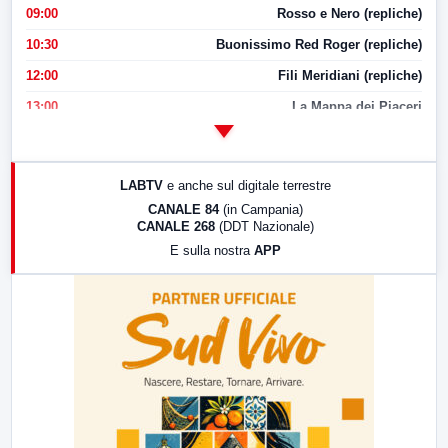
09:00
Rosso e Nero (repliche)
10:30
Buonissimo Red Roger (repliche)
12:00
Fili Meridiani (repliche)
13:00
La Mappa dei Piaceri
14:00
LabNews
17:00
LabNews (replica)
LABTV
e anche sul digitale terrestre
18:30
Di Faccia e di Profilo (repliche)
CANALE 84
(in Campania)
CANALE 268
(DDT Nazionale)
19:30
LabNews (Diretta)
E sulla nostra
APP
21:00
Free Sport
23:00
LabNews (replica)