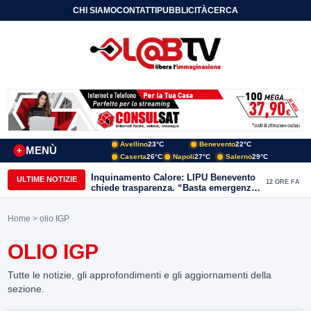
CHI SIAMO
CONTATTI
PUBBLICITÀ
CERCA
Avellino
23°C
Benevento
22°C
MENÙ
+
Caserta
26°C
Napoli
27°C
Salerno
29°C
Inquinamento Calore: LIPU Benevento
ULTIME NOTIZIE
12 ORE FA
chiede trasparenza. “Basta emergenze:
non possiamo continuare a trattare i
nostri corsi d’acqua come semplici
Home
> olio IGP
canali di scarico
OLIO IGP
Tutte le notizie, gli approfondimenti e gli aggiornamenti della
sezione.