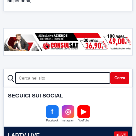
indipendenti,...
CERCA
Cerca
SEGUICI SUI SOCIAL
f
◎
▶
Facebook
Instagram
YouTube
LABTV LIVE
LIVE