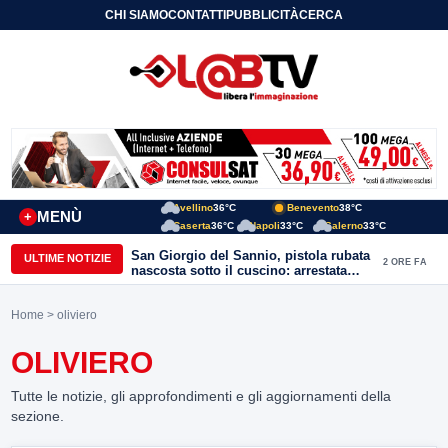
CHI SIAMO
CONTATTI
PUBBLICITÀ
CERCA
Avellino
36°C
Benevento
38°C
MENÙ
+
Caserta
36°C
Napoli
33°C
Salerno
33°C
San Giorgio del Sannio, pistola rubata
ULTIME NOTIZIE
2 ORE FA
nascosta sotto il cuscino: arrestata
51enne
Home
> oliviero
OLIVIERO
Tutte le notizie, gli approfondimenti e gli aggiornamenti della
sezione.