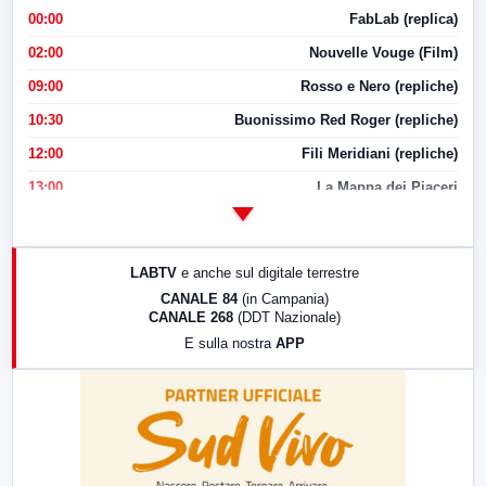
00:00
FabLab (replica)
02:00
Nouvelle Vouge (Film)
09:00
Rosso e Nero (repliche)
10:30
Buonissimo Red Roger (repliche)
12:00
Fili Meridiani (repliche)
13:00
La Mappa dei Piaceri
14:00
LabNews
17:00
LabNews (replica)
LABTV
e anche sul digitale terrestre
18:30
Di Faccia e di Profilo (repliche)
CANALE 84
(in Campania)
CANALE 268
(DDT Nazionale)
19:30
LabNews (Diretta)
E sulla nostra
APP
21:00
Free Sport
23:00
LabNews (replica)