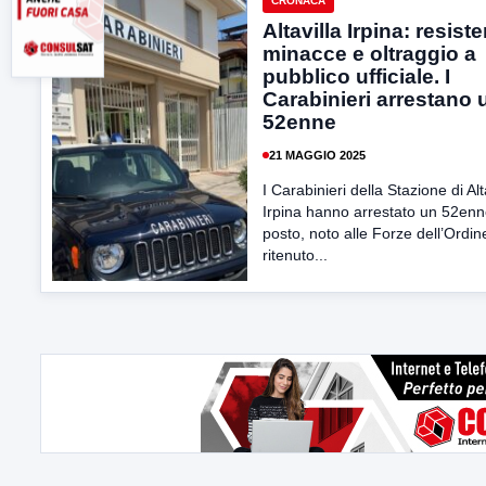
CRONACA
Altavilla Irpina: resist
minacce e oltraggio a
pubblico ufficiale. I
Carabinieri arrestano 
52enne
21 MAGGIO 2025
I Carabinieri della Stazione di Alt
Irpina hanno arrestato un 52enn
posto, noto alle Forze dell’Ordin
ritenuto...