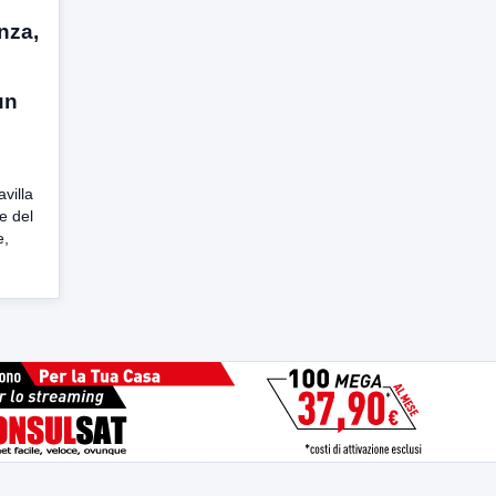
enza,
un
avilla
e del
e,