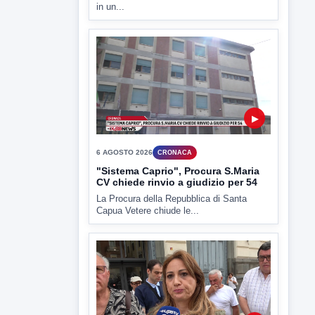
▶
6 AGOSTO 2026
CRONACA
Trovato in casa 42enne in una
pozza di sangue, giallo a viale Italia
Ritrovato senza vita il corpo di un 42enne
in un...
▶
6 AGOSTO 2026
CRONACA
"Sistema Caprio", Procura S.Maria