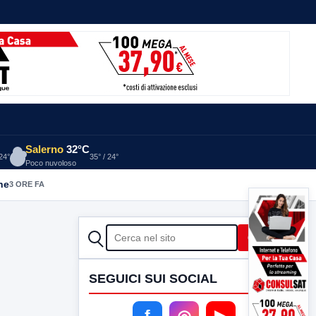
Salerno
32°C
 24°
35° / 24°
Poco nuvoloso
he
3 ORE FA
CERCA
Cerca
SEGUICI SUI SOCIAL
f
◎
▶