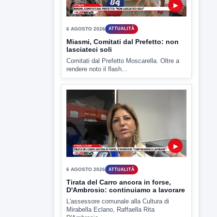
CV chiede rinvio a giudizio per 54
La Procura della Repubblica di Santa
Capua Vetere chiude le...
▶
6 AGOSTO 2026
ATTUALITÀ
Miasmi, Comitati dal Prefetto: non
lasciateci soli
Comitati dal Prefetto Moscarella. Oltre a
rendere noto il flash...