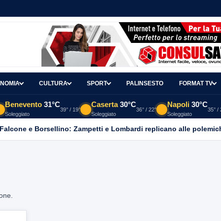
NOMIA
CULTURA
SPORT
PALINSESTO
FORMAT TV
Benevento
31°C
Caserta
30°C
Napoli
30°C
39° / 19°
36° / 22°
35° /
Soleggiato
Soleggiato
Soleggiato
 Falcone e Borsellino: Zampetti e Lombardi replicano alle polemic
ione.