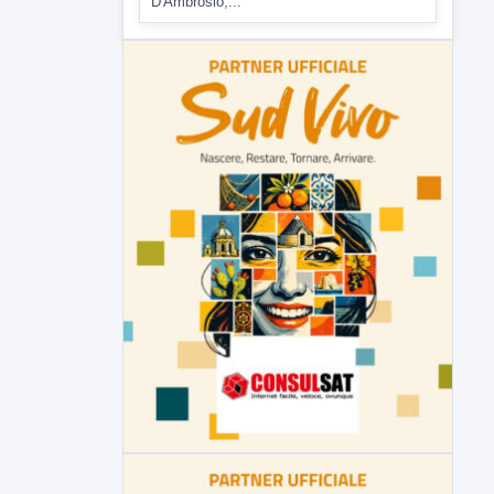
▶
6 AGOSTO 2026
ATTUALITÀ
Tirata del Carro ancora in forse,
D'Ambrosio: continuiamo a lavorare
L'assessore comunale alla Cultura di
Mirabella Eclano, Raffaella Rita
D'Ambrosio,...