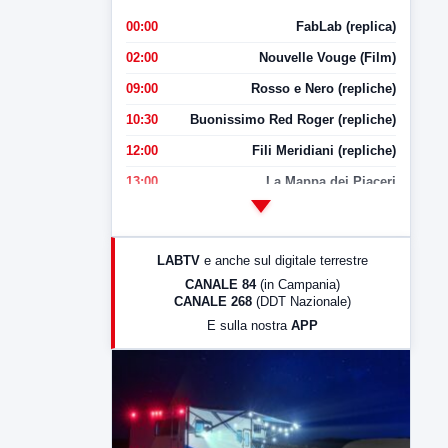
00:00
FabLab (replica)
02:00
Nouvelle Vouge (Film)
09:00
Rosso e Nero (repliche)
10:30
Buonissimo Red Roger (repliche)
12:00
Fili Meridiani (repliche)
13:00
La Mappa dei Piaceri
14:00
LabNews
17:00
LabNews (replica)
LABTV
e anche sul digitale terrestre
18:30
Di Faccia e di Profilo (repliche)
CANALE 84
(in Campania)
CANALE 268
(DDT Nazionale)
19:30
LabNews (Diretta)
E sulla nostra
APP
21:00
Free Sport
23:00
LabNews (replica)