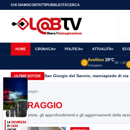
CHI SIAMO
CONTATTI
PUBBLICITÀ
CERCA
HOME
CRONACA
POLITICA
ATTUALITÀ
ECO
Avellino
29°C
38° / 20°
Soleggiato
San Giorgio del Sannio, marciapiede di via
ULTIME NOTIZIE
Home
> oltraggio
OLTRAGGIO
Tutte le notizie, gli approfondimenti e gli aggiornamenti della sez