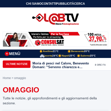
CHI SIAMO
CONTATTI
PUBBLICITÀ
CERCA
Avellino
21°C
Benevento
20°C
MENÙ
+
Caserta
24°C
Napoli
25°C
Salerno
25°C
Moria di pesci nel Calore, Benevento
ULTIME NOTIZIE
8 ORE FA
Domani: “Servono chiarezza e
approfondimenti sulla gestione
ambientale”
Home
> omaggio
OMAGGIO
Tutte le notizie, gli approfondimenti e gli aggiornamenti della
sezione.