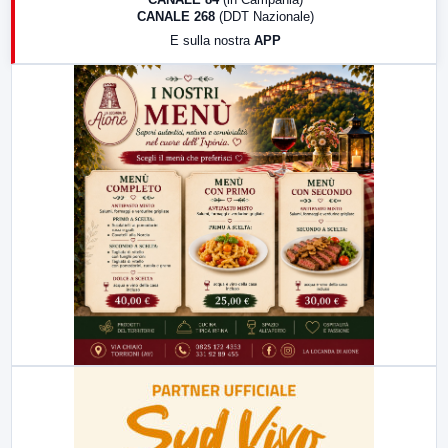
CANALE 268
(DDT Nazionale)
19:30
LabNews (Diretta)
E sulla nostra
APP
21:00
Free Sport
23:00
LabNews (replica)