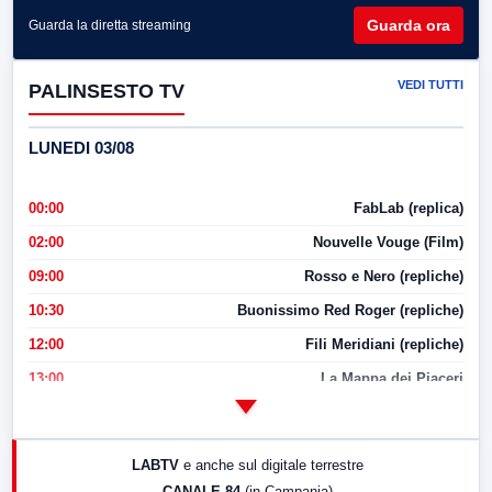
Guarda ora
Guarda la diretta streaming
VEDI TUTTI
PALINSESTO TV
LUNEDI 03/08
00:00
FabLab (replica)
02:00
Nouvelle Vouge (Film)
09:00
Rosso e Nero (repliche)
10:30
Buonissimo Red Roger (repliche)
12:00
Fili Meridiani (repliche)
13:00
La Mappa dei Piaceri
14:00
LabNews
17:00
LabNews (replica)
LABTV
e anche sul digitale terrestre
18:30
Di Faccia e di Profilo (repliche)
CANALE 84
(in Campania)