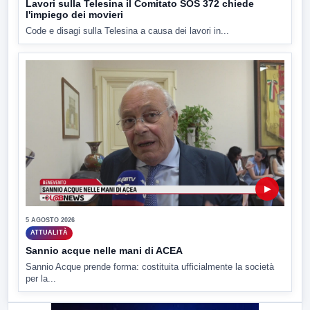
Lavori sulla Telesina il Comitato SOS 372 chiede
l'impiego dei movieri
Code e disagi sulla Telesina a causa dei lavori in...
▶
5 AGOSTO 2026
ATTUALITÀ
Sannio acque nelle mani di ACEA
Sannio Acque prende forma: costituita ufficialmente la società
per la...