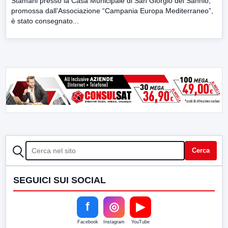
Stamani presso la Casa Municipale di San Giorgio del Sannio,
promossa dall’Associazione “Campania Europa Mediterraneo”,
è stato consegnato...
CERCA
Cerca
SEGUICI SUI SOCIAL
f
◎
▶
Facebook
Instagram
YouTube