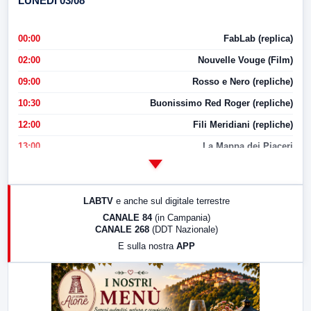
LUNEDI 03/08
00:00
FabLab (replica)
02:00
Nouvelle Vouge (Film)
09:00
Rosso e Nero (repliche)
10:30
Buonissimo Red Roger (repliche)
12:00
Fili Meridiani (repliche)
13:00
La Mappa dei Piaceri
14:00
LabNews
17:00
LabNews (replica)
LABTV
e anche sul digitale terrestre
18:30
Di Faccia e di Profilo (repliche)
CANALE 84
(in Campania)
CANALE 268
(DDT Nazionale)
19:30
LabNews (Diretta)
E sulla nostra
APP
21:00
Free Sport
23:00
LabNews (replica)