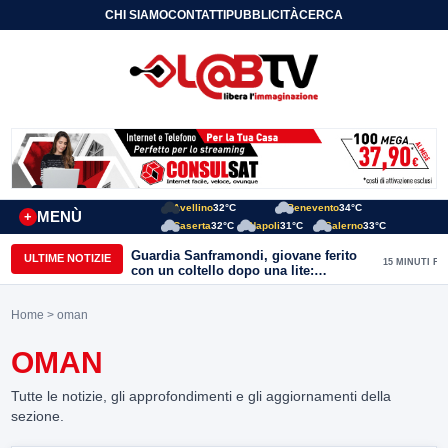
CHI SIAMO
CONTATTI
PUBBLICITÀ
CERCA
Avellino
32°C
Benevento
34°C
MENÙ
+
Caserta
32°C
Napoli
31°C
Salerno
33°C
Guardia Sanframondi, giovane ferito
ULTIME NOTIZIE
15 MINUTI FA
con un coltello dopo una lite:
individuato il presunto autore
Home
> oman
OMAN
Tutte le notizie, gli approfondimenti e gli aggiornamenti della
sezione.