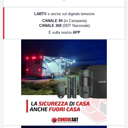
14:00
LabNews
17:00
LabNews (replica)
LABTV
e anche sul digitale terrestre
18:30
Di Faccia e di Profilo (repliche)
CANALE 84
(in Campania)
CANALE 268
(DDT Nazionale)
19:30
LabNews (Diretta)
E sulla nostra
APP
21:00
Free Sport
23:00
LabNews (replica)