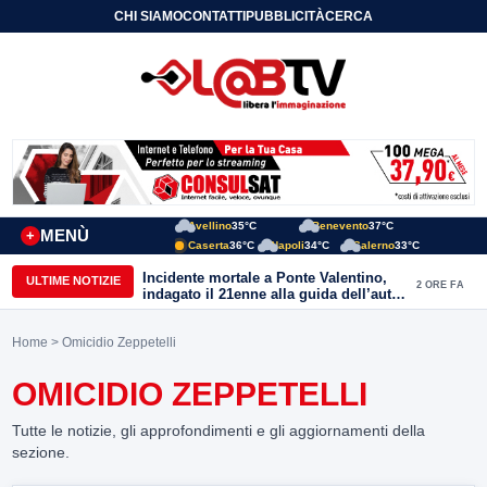
CHI SIAMO
CONTATTI
PUBBLICITÀ
CERCA
Avellino
35°C
Benevento
37°C
MENÙ
+
Caserta
36°C
Napoli
34°C
Salerno
33°C
Incidente mortale a Ponte Valentino,
ULTIME NOTIZIE
2 ORE FA
indagato il 21enne alla guida dell’auto:
ipotesi di duplice omicidio stradale
Home
> Omicidio Zeppetelli
OMICIDIO ZEPPETELLI
Tutte le notizie, gli approfondimenti e gli aggiornamenti della
sezione.