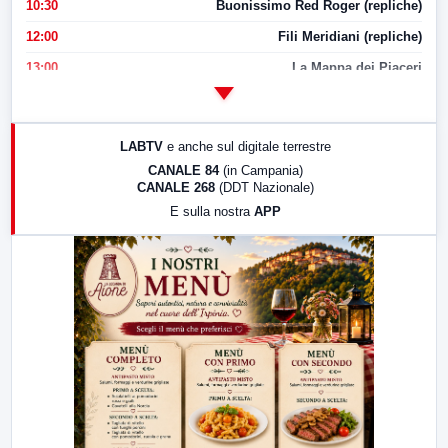
10:30
Buonissimo Red Roger (repliche)
12:00
Fili Meridiani (repliche)
13:00
La Mappa dei Piaceri
14:00
LabNews
17:00
LabNews (replica)
LABTV
e anche sul digitale terrestre
18:30
Di Faccia e di Profilo (repliche)
CANALE 84
(in Campania)
CANALE 268
(DDT Nazionale)
19:30
LabNews (Diretta)
E sulla nostra
APP
21:00
Free Sport
23:00
LabNews (replica)