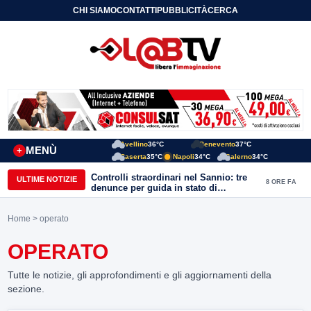
CHI SIAMO
CONTATTI
PUBBLICITÀ
CERCA
Avellino
36°C
Benevento
37°C
MENÙ
+
Caserta
35°C
Napoli
34°C
Salerno
34°C
Controlli straordinari nel Sannio: tre
ULTIME NOTIZIE
8 ORE FA
denunce per guida in stato di
ebbrezza, un arresto e 1.500 kg di
conserve sequestrate
Home
> operato
OPERATO
Tutte le notizie, gli approfondimenti e gli aggiornamenti della
sezione.