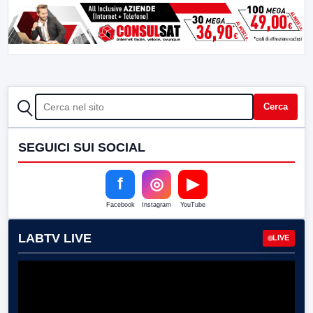
CERCA
Cerca
SEGUICI SUI SOCIAL
f
◎
▶
Facebook
Instagram
YouTube
LABTV LIVE
LIVE