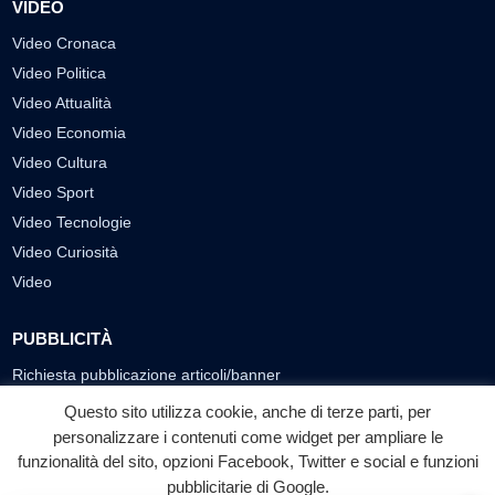
VIDEO
Video Cronaca
Video Politica
Video Attualità
Video Economia
Video Cultura
Video Sport
Video Tecnologie
Video Curiosità
Video
PUBBLICITÀ
Richiesta pubblicazione articoli/banner
Questo sito utilizza cookie, anche di terze parti, per
SEGUICI SUI SOCIAL
personalizzare i contenuti come widget per ampliare le
funzionalità del sito, opzioni Facebook, Twitter e social e funzioni
f
◎
▶
pubblicitarie di Google.