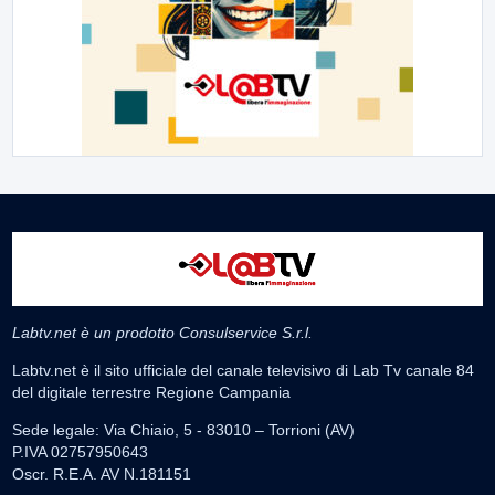
Labtv.net è un prodotto Consulservice S.r.l.
Labtv.net è il sito ufficiale del canale televisivo di Lab Tv canale 84
del digitale terrestre Regione Campania
Sede legale: Via Chiaio, 5 - 83010 – Torrioni (AV)
P.IVA 02757950643
Oscr. R.E.A. AV N.181151