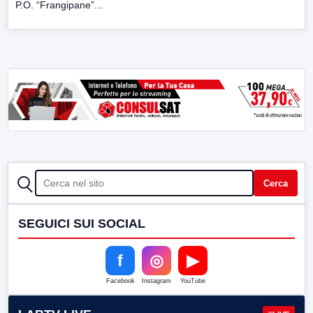
P.O. “Frangipane”...
CERCA
Cerca
SEGUICI SUI SOCIAL
f
◎
▶
Facebook
Instagram
YouTube