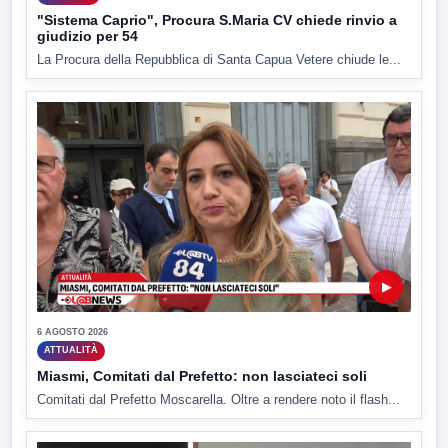
"Sistema Caprio", Procura S.Maria CV chiede rinvio a
giudizio per 54
La Procura della Repubblica di Santa Capua Vetere chiude le...
▶
6 AGOSTO 2026
ATTUALITÀ
Miasmi, Comitati dal Prefetto: non lasciateci soli
Comitati dal Prefetto Moscarella. Oltre a rendere noto il flash...