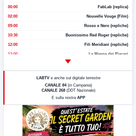
00:00
FabLab (replica)
02:00
Nouvelle Vouge (Film)
09:00
Rosso e Nero (repliche)
10:30
Buonissimo Red Roger (repliche)
12:00
Fili Meridiani (repliche)
13:00
La Mappa dei Piaceri
14:00
LabNews
17:00
LabNews (replica)
LABTV
e anche sul digitale terrestre
18:30
Di Faccia e di Profilo (repliche)
CANALE 84
(in Campania)
CANALE 268
(DDT Nazionale)
19:30
LabNews (Diretta)
E sulla nostra
APP
21:00
Free Sport
23:00
LabNews (replica)