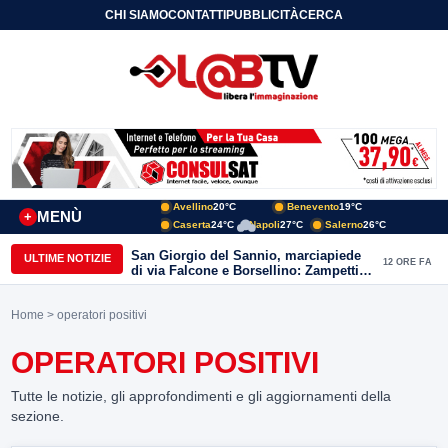
CHI SIAMO
CONTATTI
PUBBLICITÀ
CERCA
Avellino
20°C
Benevento
19°C
MENÙ
+
Caserta
24°C
Napoli
27°C
Salerno
26°C
San Giorgio del Sannio, marciapiede
ULTIME NOTIZIE
12 ORE FA
di via Falcone e Borsellino: Zampetti e
Lombardi replicano alle polemiche
Home
> operatori positivi
OPERATORI POSITIVI
Tutte le notizie, gli approfondimenti e gli aggiornamenti della
sezione.